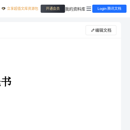
立享超值文库资源包
我的资料库
开通会员
Login 腾讯文档
编辑文档
大家或多或少都会用到
证明有关人员或事情的真