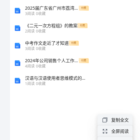
籍
2025届广东省广州市荔湾区广雅实验学校九年级化学第一学期期末质量跟踪监视试题含解析
付费
3
阅读
0
收藏
证
能够
《二元一次方程组》的教案
明
付费
2
阅读
0
收藏
委
中考作文走近了才知道
付费
托
3
阅读
0
收藏
书
2024年公司销售个人工作总结范本
付费
4
阅读
0
收藏
户
汉语与汉语使用者思维模式的自相似性
籍
1
阅读
0
收藏
证
明
委
复制全文
托
全屏阅读
书