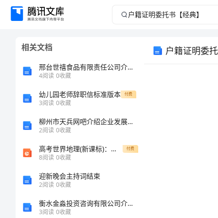
户
籍
相关文档
户籍证明委托
证
邢台世禧食品有限责任公司介绍企业发展分析报告
明
4
阅读
0
收藏
幼儿园老师辞职信标准版本
委
付费
3
阅读
0
收藏
托
柳州市天兵网吧介绍企业发展分析报告
2
阅读
0
收藏
书
高考世界地理(新课标)：欧洲西部复习课件(26张ppt) PPT课件
付费
8
阅读
0
收藏
【经
迎新晚会主持词结束
典】
2
阅读
0
收藏
衡水金淼投资咨询有限公司介绍企业发展分析报告
户
3
阅读
0
收藏