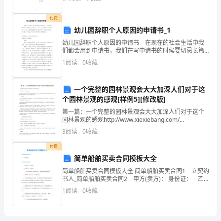
发
资质
一
印件附后），并具有一定的经济
产品服务
展
付费
幼儿园辞职个人原因的申请书_1
指
幼儿园辞职个人原因的申请书 在现在的社会生活中我
数
们都会用到申请书，我们在写申请书的时候要切忌长篇
大论。那么一般申请书是怎么写的呢？以下是小编收集
1
阅读
0
收藏
得
整理的幼儿园辞职个人原因的申请书，供大家参考借
鉴，希望
分
一个完整的园林景观会大大加深人们对于这
2
个园林景观的感观[样例5][修改版]
福
第一篇：一个完整的园林景观会大大加深人们对于这个
安
园林景观的感观http://www.xiexiebang.com/
http://www.xiexiebang.com/ http://www.xiex
3
阅读
0
收藏
市
付费
旺
简单船舶买卖合同模板大全
鑫
简单船舶买卖合同模板大全 简单船舶买卖合同1 立契约
书人_简单船舶买卖合同2 甲方(卖方)： 身份证： 乙
方(买方)： 身份证： 一、甲乙双方所确认买卖渔船为
彩
1
阅读
0
收藏
号。其船舶所具备条件如下：
色