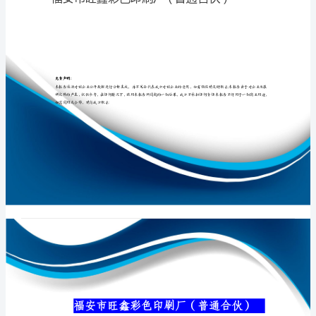
（普
通
合
专业品质权威
伙）
介
绍
企
业
发