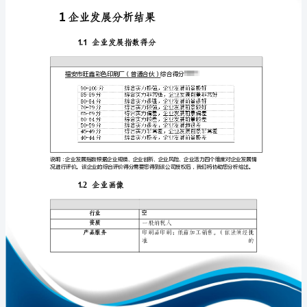
展
分
析
报
免责声明:
告
如需引用或合作，请与我方联系:
福
安
市
旺
鑫
1
彩
色