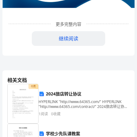
印
刷
更多完整内容
厂
（普
继续阅读
通
合
伙）
相关文档
企
付费
业
2024旅店转让协议
发
HYPERLINK "http://www.64365.com/" HYPERLINK
1
企业发展分析结果
"http://www.64365.com/contract/" 2024旅店转让协议
甲方：身份证号：乙方：
展
1
阅读
0
收藏
分
1.1
企业发展指数得分
析
学校少先队课教案