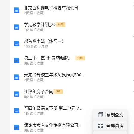
进行
2024
北京百利鑫电子科技有限公司介绍企业发展分析报告
2
阅读
0
收藏
年
学期教学计划_79
付费
度
1
阅读
0
收藏
度
部首查字法（练习一）
133
阅读
0
收藏
财
务
第二十一章+利尿药和脱水药
付费
3
阅读
0
收藏
工
未来的母校三年级想象作文500字
作
2
阅读
0
收藏
改进
总
江津租房子合同
付费
0
阅读
0
收藏
结
春四年级语文下册 第二单元 7 将心比心教案2 新人教版-新人教版小学四年级下册语文教案
2024
1
阅读
0
收藏
复制全文
年
保定市宏宣文化传播有限公司介绍企业发展分析报告
全屏阅读
度
3
阅读
0
收藏