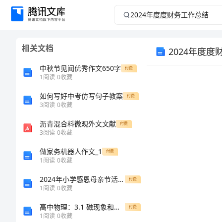
2024
年
相关文档
2024年度
度
中秋节见闻优秀作文650字
付费
度
1
阅读
0
收藏
财
如何写好中考仿写句子教案
付费
3
阅读
0
收藏
务
沥青混合料微观外文文献
付费
3
阅读
0
收藏
工
做家务机器人作文_1
付费
1
阅读
0
收藏
作
2024年小学感恩母亲节活动策划方案
付费
总
1
阅读
0
收藏
高中物理：3.1 磁现象和磁场 教案（2）（新人教版选修3-1）
付费
结
1
阅读
0
收藏