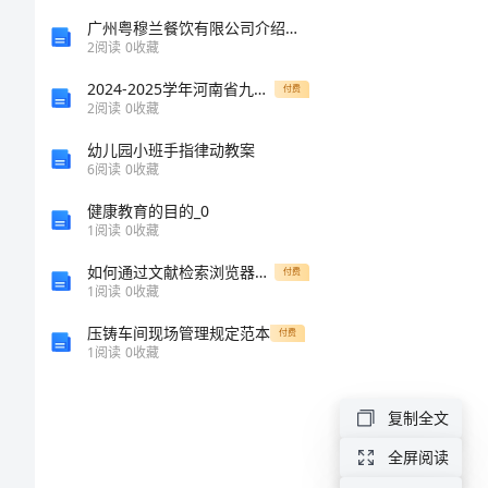
扩
广州粤穆兰餐饮有限公司介绍企业发展分析报告
2
阅读
0
收藏
大
2024-2025学年河南省九师联盟数学高一上册期末考试试题含解析
付费
2
阅读
0
收藏
市
幼儿园小班手指律动教案
6
阅读
0
收藏
场
健康教育的目的_0
份
1
阅读
0
收藏
如何通过文献检索浏览器解决中国知网检索首页的问题
付费
额
1
阅读
0
收藏
试
压铸车间现场管理规定范本
付费
1
阅读
0
收藏
论
铁
复制全文
路
全屏阅读
如