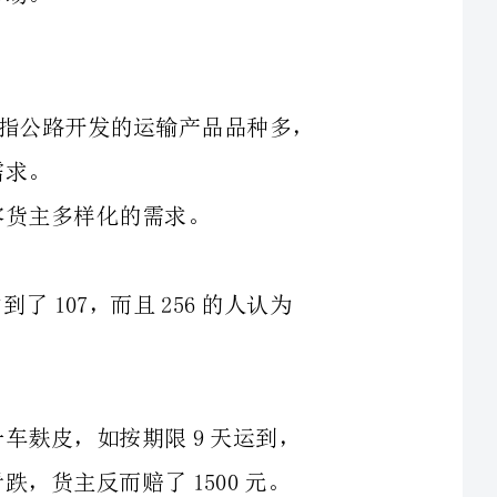
因素，占到了107，而且256的人认为
庄面粉厂7月份由高邑站向柳州东发送一车麸皮，如按期限9天运到，
行情看跌，货主反而赔了1500元。
，8月13日承运，8月27日到达文安与
299的货主对铁路货运办理手续繁杂心存不满，认为这是铁路的第一条缺点。