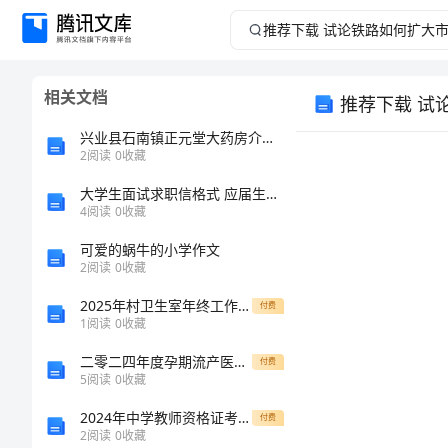
推
荐
相关文档
推荐下载 试
下
兴业县石南镇正元堂大药房介绍企业发展分析报告
载
2
阅读
0
收藏
大学生面试求职信格式 应届生求职信格式
试
4
阅读
0
收藏
论
可爱的蜗牛的小学作文
2
阅读
0
收藏
铁
2025年村卫生室年终工作总结标准范本
付费
1
阅读
0
收藏
路
二零二四年度孕期流产医疗赔偿协议书
付费
如
5
阅读
0
收藏
2024年中学教师资格证考试《教育知识与能力》题库检测试题 附答案
付费
何
2
阅读
0
收藏