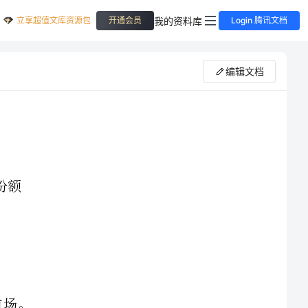
立享超值文库资源包
我的资料库
开通会员
Login 腾讯文档
编辑文档
方便一方面是指手续上的简便，另一方面则是指公路开发的运输产品品种多，