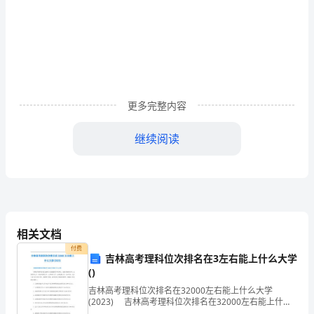
料，
请
勿
Id
、项简
外
涉!、
更多完整内容
项冃名称
项
优质髙效蔬菜良种
□
□
继续阅读
Id
猪良种繁育基
□
□
简
淡水鱼类良种繁
表
□
□
所属基地
项
花卉良种繁
□
□
相关文档
冃
付费
食用菌良种繁
吉林高考理科位次排名在3左右能上什么大学
□
□
名
()
吉林高考理科位次排名在32000左右能上什么大学
称
(2023) 吉林高考理科位次排名在32000左右能上什么
大学 吉林高考理科位次在32000左右录取的大学名单