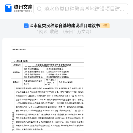
淡
淡水鱼类良种繁育基地建设项目建议书
水
淡水鱼类良种繁育基地建设项目建议书
付费
鱼
1
阅读
收藏
（
来自
：
万文网
）
类
良
种
繁
育
基
地