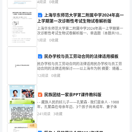
申报单位
天
4
阅读
0
收藏
有：上海应用技术大学、山西医科大学、
限
津
上海华东师范大学第二附属中学2024年高一
上学期第一次诊断性考试生物试卷解析版
市
上海华东师范大学第二附属中学2024年高一上学期第一
凯润淡水养殖有限
司现经营的亩养殖水面被市水产局认定为市级无
凯
次诊断性考试生物试卷解析版一、单选题（本题共10小
题，每题3分，共30分）1、下图是细胞核的结钩模式
1
阅读
0
收藏
图，①—④代表细胞核的不同结构。下列叙述错误的是
润
产品养殖基地与天津农学院建立了产学研联合体
淡
民办学校与员工劳动合同的法律适用模板
水
民办学校与员工劳动合同的法律适用民办学校与员工劳
水渔
研究屮心自建立了长期的合作
年以来
司先后承担了
畜牧
业
。
公
'
、
动合同的法律适用探讨——以上海市为例 摘要：随着中
国民办教育事业的蓬勃发展，民办学校员工的队伍不断
鱼
12
阅读
0
收藏
扩大，加强民办学校员工的劳动权益保障也日
化综合养殖增效项
澎泽鲫
南美白对虾养殖示范园区建设项冃
类
公害
、'
、
、'
民族团结一家亲PPT课件教科版
良
- - 藏族人民的好儿子——孔繁森 - 我们是亲人 - 1988
大型鱼塘降耗增效生态养殖集成技术示范项冃
种
年，孔繁森在母亲年迈、3个孩子尚未成年、妻子体
241
阅读
3
收藏
繁
种示范推广项等
批市区级淡水养殖项冃建设
积累了
育
付费