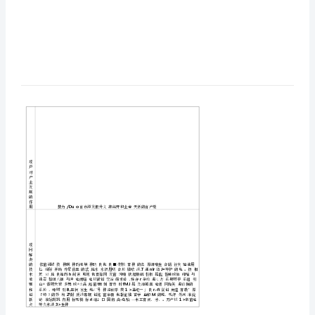
建
设
项
目
建
议
书
机
密资
请
外涉
机
料，
勿
!
密
资