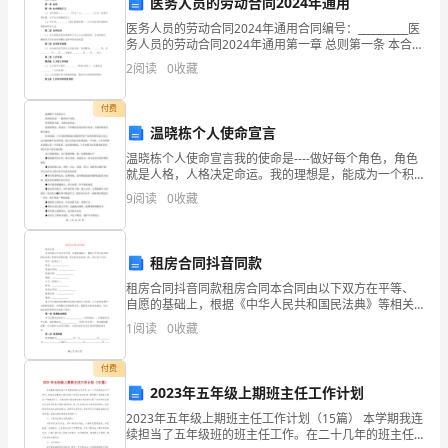
医务人员的劳动合同2024年通用
基
种引进选育和人繁殖的技术方法
凯润号号鲤他养殖技术推广
南美
医务人员的劳动合同2024年通用合同编号：__________医
务人员的劳动合同2024年通用第一章 总则第一条 本合同
地
的订立1.1 本合同由__________（甲方）与__________（乙
项
2
阅读
0
收藏
方）
虾节能降耗生态养殖技术推广
建
冃
付费
设
实
温晓栋个人使命宣言
度科技进步
等奖
凯润
二
。
公
所
温晓栋个人使命宣言我的使命是----做好每个角色，角色
施
就是人格，人格决定命运。我的理想是，能成为一个积
属
极快乐成功的企业家，并能帮助更多的人成功职业规
9
阅读
0
收藏
已
被农
部农产品质量安全中心认
为国家级无
水产品
划；1年内熟悉精通礼客隆的所有产品和销售渠道以及礼
业
证
公害
；
品
基
具
地
租房合同抖音同款
届被市政府认定为农
产
化经营市级重点龙头企
基于以上基础和丰
备
租房合同抖音同款租房合同本合同由以下双方在平等、
□
条
自愿的基础上，根据《中华人民共和国民法典》等相关
法律法规，经友好协商达成一致，签订如下合同：甲方
优
经验
可保
该项冃的顺利实施
1
阅读
0
收藏
，
证
（出租人）：姓名： 身份证号
件
质
付费
2023年五年级上期班主任工作计划
髙
2023年五年级上期班主任工作计划（15篇） 本学期我连
效
续担当了五年级班的班主任工作。在二十几年的班主任