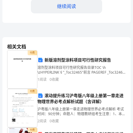
校
继续阅读
的
绿
色
高，支持有机农业的发展。
环
相关文档
保
付费
新版溶剂型涂料项目可行性研究报告
倡
溶剂型涂料项目可行性研究报告目录TOC \h
\zHYPERLINK \l "_Toc32465"前言 PAGEREF _Toc32465
议
\h 3HYPERLINK \l "_Toc20269"
1
阅读
0
收藏
团
付费
队，
滚动提升练习沪粤版八年级上册第一章走进
感。
物理世界必考点解析试题（含详解）
向
沪粤版八年级上册第一章走进物理世界必考点解析 考试
时间：90分钟；命题人：物理教研组考生注意：1、本卷
大
分第I卷（选择题）和第Ⅱ卷（非选择题）两部分，满分
2
阅读
0
收藏
100分，考试时间90分钟2、答卷前，考生务必用
家
付费