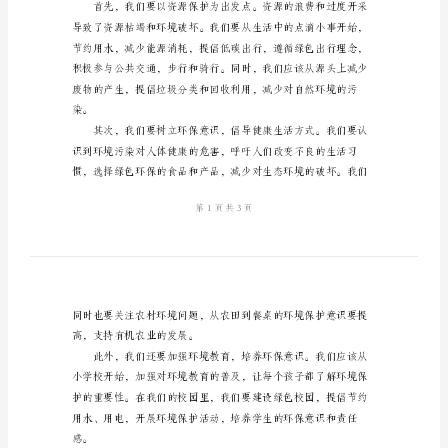
书
参
考
尊
问题，共同参与环保行动。
敬
的
各
位
领
导、
守护好我们的家园。
亲
爱