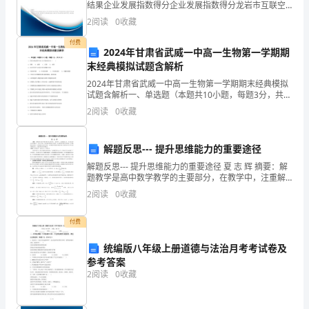
结果企业发展指数得分企业发展指数得分龙岩市互联空
化
间创业孵化器有限责任公司综合得分说明：企业发展指
2
阅读
0
收藏
数根据企业规模、企业创新、企业风险、企业活力四个
和
维度
付费
2024年甘肃省武威一中高一生物第一学期期
城
末经典模拟试题含解析
2024年甘肃省武威一中高一生物第一学期期末经典模拟
市
试题含解析一、单选题（本题共10小题，每题3分，共
30分）1、有丝分裂过程中DNA分子复制发生在（ ）
化
2
阅读
0
收藏
A．间期 B．前期 C．后期
的
解题反思--- 提升思维能力的重要途径
快
解题反思--- 提升思维能力的重要途径 夏 志 辉 摘要：解
题教学是高中数学教学的主要部分，在教学中，注重解
速
题反思，可以提高学生的思维能力。从四个方
2
阅读
0
收藏
发
付费
展，
统编版八年级上册道德与法治月考考试卷及
环
参考答案
2
阅读
0
收藏
境
问