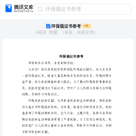
环
环保倡议书参考
保
环保倡议书参考
付费
倡
4
阅读
收藏
（
来自
：
尚阅文库
）
议
书
参
考
环
保
倡
议