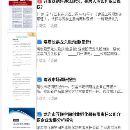
开发商销售违法建筑，买房人应如何依法维
发
权？
表
》 建 设 与 法其在诉讼过程 中取得了 《建设工程规划许
可证 》。法律界当前主要有两种观点 ：一种观点认为合
保工作的开展。
一
同同无效 的法律责任依法不应 由开发商一方全部承担 ，
2
阅读
0
收藏
买房人依法也应承担一部分不利后果。无
篇
付费
煤炭股票龙头股预测(最新)
环
煤炭股票龙头股预测(最新) 煤炭股票龙头股预测 煤炭
股票的龙头股有： ______郑州煤电。____公司是国有控
保
股煤炭综合性能一级企业，拥有完整的采煤、掘进、运
2
阅读
0
收藏
输、通风系统，以及煤炭洗选、销售系统
倡
们的蓝天白云、绿水青山！
议
建设市场调研报告
书。
建设市场调研报告一、引言市场调研是企业在开拓市
场、推出新产品或服务时非常重要的一环。通过市场调
随
研，企业可以了解顾客的需求和偏好，同时也可以研究
2
阅读
0
收藏
竞争对手的情况，从而制定更加有效的市场策略。本文
着
将对建设市
龙岩市互联空间创业孵化器有限责任公司介
工
绍企业发展分析报告
来，共同创造一个美好的未来。
业
龙岩市互联空间创业孵化器有限责任公司 企业发展分析