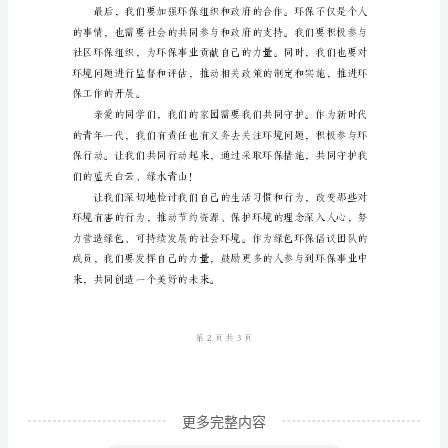
的
同
学
们：
大
染。
家
好！
我
代
表
我
们
学
更多完整内容