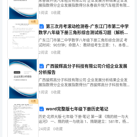
副
永春县升悦汽车租赁有限公司 企业发展分析结果企业发
展指数得分企业发展指数得分永春县升悦汽车租赁有限
组
公司综合得分说明：企业发展指数根据企业规模、企业
1
阅读
0
收藏
学校财产管
领
组
财务室
必
经常
各校
各班室检查校产使
创新、企业风险、企业活力四个维度对企业发展情况进
13、
理
导小
及
，
须
深入
点
长：
行评
付费
第三次月考滚动检测卷-广东江门市第二中学
成
数学八年级下册三角形综合测试练习题（解析
版）
广东江门市第二中学数学八年级下册三角形综合测试 考
员：
试时间：90分钟；命题人：教研组考生注意：1、本卷分
第I卷（选择题）和第Ⅱ卷（非选择题）两部分，满分100
2、
2
阅读
0
收藏
分，考试时间90分钟2、答卷前，考生务必用0
学
广西骏辉高分子科技有限公司介绍企业发展
分析报告
校
广西骏辉高分子科技有限公司 企业发展分析结果企业发
财
展指数得分企业发展指数得分广西骏辉高分子科技有限
公司综合得分说明：企业发展指数根据企业规模、企业
1
阅读
0
收藏
产
创新、企业风险、企业活力四个维度对企业发展情况进
行评
付费
的
word完整版七年级下册历史笔记
管
历史·北师大版·七年级·下册·笔记 第一课 《隋的统一与大
运河》 一、隋的统一与统治 1、隋朝建立：581年，杨坚
（即隋文帝，年号开皇），定都长安 、隋灭陈，统一全
理
24
阅读
0
收藏
国：589年2 3、
情
对使
得好的
给
奖
发
问
时解决
况，
用
要
予
励，
现
题要及