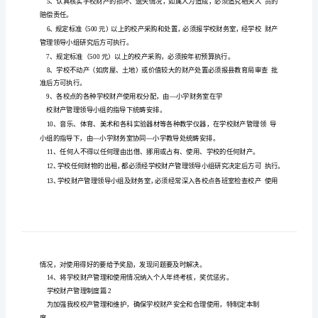
财
产
管
理
制
度
学
校
学校财产管
制度篇
理
财
产
建立学校财产管
领
组
负责监督
协
全
学各校
1、
理
导小
，
和
调
乡小
点
管
理
情
用
况：
制