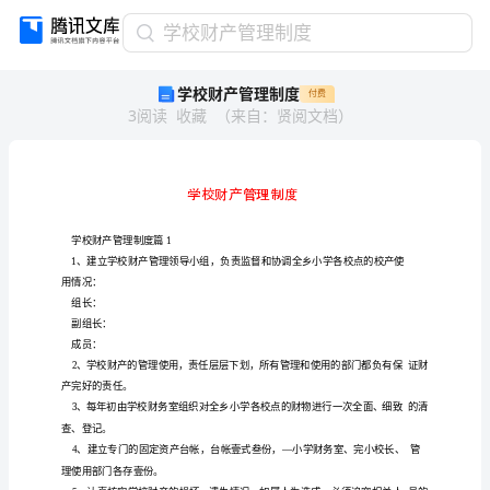
学
学校财产管理制度
校
学校财产管理制度
付费
财
3
阅读
收藏
（
来自
：
贤阅文档
）
产
管
理
制
度
学
校