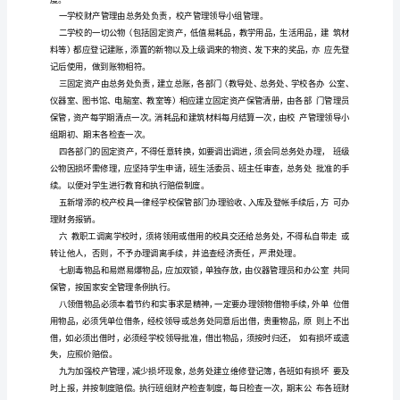
组长
：
度
篇
组长
副
：
11、
建
成
员：
立
学
学校财产的管
使
责任
划
有管
使
的部门
负有保
2、
理
用，
层层下
，所
理和
用
都
证
校
产完好的责任
。
财
产
每年初由学校财务室组织对全
学各校
的财物
行
次全
3、
乡小
点
进
一
面、
管
理
查
记
、登
。
领
导