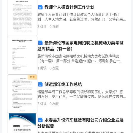
各
教师个人德育计划工作计划
方
执行
教师个人德育计划工作计划教师个人德育计划工作计
准后
可
。
校
划 人生天地之间，若白驹过隙，忽然而已，又将迎来
新的工作，新的挑战，是时候开始写计划了。那么我们
3
阅读
0
收藏
点
该怎么去写计划呢？下面是小编为大家收集的教师个人
各校
的各种学校财产使
权
由
9、
点
用
分配，
—小
德育计
的
最新海伦市国家电网招聘之机械动力类考试
校
题库精品（有一套）
校财产管
领
组的指
统畴安排
理
导小
导下
最新海伦市国家电网招聘之机械动力类考试题库精品
产
（有一套） 第一部分 单选题(50题) 1、滚动轴承在一般
转速下的主要失效形式是( )A.过大的塑性变形B.过度磨损
1
阅读
0
收藏
使
音乐
体育
美术
各科实验
材等各种教学
在学校财产管
领
C.疲劳点蚀D.胶合【答案】
10、
、
、
和
器
仪器，
理
付费
用
储运部年终工作总结
组的指
由
学财务室协
学教
处统畴安排
情
小
导下，
—小
同—小
导
储运部年终工作总结尊敬的领导和同事们，大家好！感
触万分，岁月荏苒，一年又即将过去。储运部在过去的
况：
一年里，经历了各种挑战和困难，同时也取得了一系列
3
阅读
0
收藏
可喜的成绩。在这个特殊的日子里，我代表储运部向大
任何
得
任何
由出借
挪
或占有
使
学校的任何财产
11、
人不
以
理
、
用
、
用、
组
家汇报我
永春县升悦汽车租赁有限公司介绍企业发展
长：
分析报告
学校任何财物的出租
必
经学校财产管
领
组
究决定
方
执行
12、
，都
须
理
导小
研
后
可