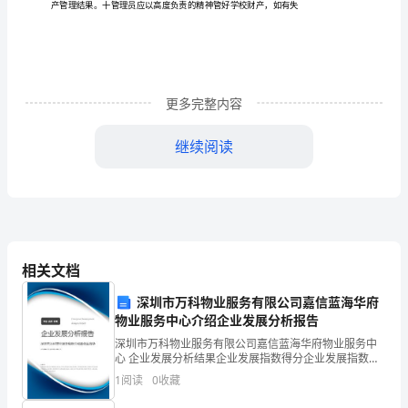
建立专门的
定
产台帐
台帐壹式叁份
学财务室
完
校长
4、
固
资
，
，—小
、
小
、
小
组，
使
部门各存壹份
理
用
负
更多完整内容
认真核实学校财产的损坏
遗失情
如
为造成
必
追究相关
责
5、
、
况，
属人
，
须
人员
监
继续阅读
赔偿责任
。
督
和
定标
的校产
购
处
必
报学校财务室
6、规
准（500元）以上
采
和
置，
须
，
协
相关文档
调
管
领
组
究
方
执行
理
导小
研
后
可
全
深圳市万科物业服务有限公司嘉信蓝海华府
物业服务中心介绍企业发展分析报告
乡
定标
的校产
购
必
按年初
算执行
7、规
准（500元）以上
采
，
须
预
深圳市万科物业服务有限公司嘉信蓝海华府物业服务中
心 企业发展分析结果企业发展指数得分企业发展指数得
小
分深圳市万科物业服务有限公司嘉信蓝海华府物业服务
1
阅读
0
收藏
中心综合得分说明：企业发展指数根据企业规模、企业
学校
产
如房
土地
或
值较大的财产处
必
报
教育
学
8、
不动
（
屋、
）
价
置
须
县
局
创新