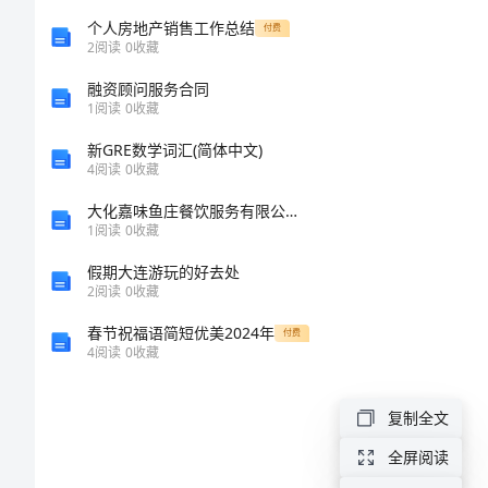
研
个人房地产销售工作总结
付费
2
阅读
0
收藏
报
融资顾问服务合同
告
1
阅读
0
收藏
农
新GRE数学词汇(简体中文)
4
阅读
0
收藏
村
大化嘉味鱼庄餐饮服务有限公司介绍企业发展分析报告
家
1
阅读
0
收藏
禽
假期大连游玩的好去处
2
阅读
0
收藏
养
殖
春节祝福语简短优美2024年
付费
4
阅读
0
收藏
场
调
复制全文
查
全屏阅读