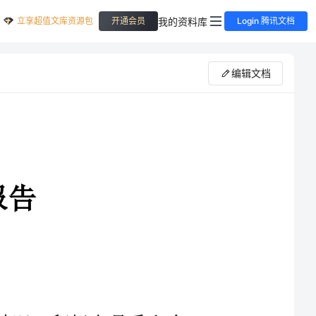
立享超值文库资源包
我的资料库
开通会员
Login 腾讯文档
编辑文档
情况，积极向县委和乡
，XX年底，县委举行“三
入到十里铺乡闫湖村委对