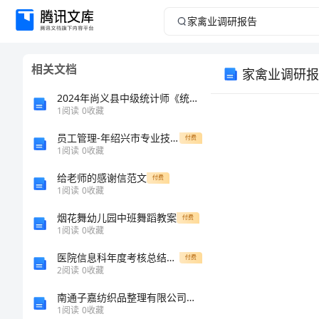
家
禽
相关文档
家禽业调研报
业
2024年尚义县中级统计师《统计基础知识理论及相关知识》深度预测试卷（附答案及解析）
调
1
阅读
0
收藏
员工管理-年绍兴市专业技术人员继续教育之物联网技术应用题库最全207 精品
研
付费
1
阅读
0
收藏
报
给老师的感谢信范文
付费
1
阅读
0
收藏
告
烟花舞幼儿园中班舞蹈教案
付费
1
阅读
0
收藏
家
医院信息科年度考核总结：加强人才培养管理
付费
禽
2
阅读
0
收藏
业
南通子嘉纺织品整理有限公司介绍企业发展分析报告
1
阅读
0
收藏
调