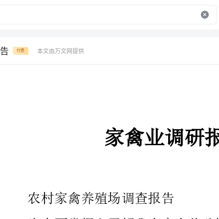
告
本文由万文网提供
付费
家禽业调研报告
农村家禽养殖场调查报告
为全面掌握和了解我乡家禽养殖
党委反映农村人民群众的呼声和期盼
问三看”大型调研活动以后，我深