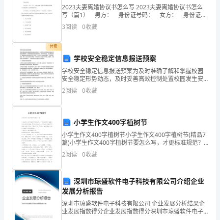
《中
2023夫妻离婚协议书怎么写 2023夫妻离婚协议书怎么
华
写（篇1） 男方： 身份证号码： 女方： 身份证号
码： 男女双方于 年 月 日于__处登记结婚，因男女双方
3
阅读
0
收藏
感情完全破裂，已无和好可能，
人
付费
民
学校安全稳定信息报送预案
共
学校安全稳定信息报送预案为及时准确了解和掌握校园
安全稳定形势动态，及时妥善高效控制处置校园发生安
和
全稳定事故事件，切实将校园安全稳定隐患控制、消灭
2
阅读
0
收藏
在萌芽状态，防止事故的扩大，确保校园安全稳定做到
国
“四个不
合
小学生作文400字植树节
同
小学生作文400字植树节小学生作文400字植树节(精品7
篇)小学生作文400字植树节要怎么写，才更标准规范？
根据多年的文秘写作经验，参考优秀的小学生作文400字
法》
2
阅读
0
收藏
植树节样本能让你事半功倍，下面分享【
和
深圳市琼盛软件电子科技有限公司介绍企业
有
发展分析报告
关
深圳市琼盛软件电子科技有限公司 企业发展分析结果企
业发展指数得分企业发展指数得分深圳市琼盛软件电子
科技有限公司综合得分说明：企业发展指数根据企业规