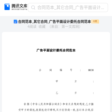
合
合同范本_其它合同_广告平面设计委托合同范本
同
合同范本_其它合同_广告平面设计委托合同范本
付费
范
4
阅读
收藏
（
来自
：
第一文库网
）
本
_
其
它
合
同
_