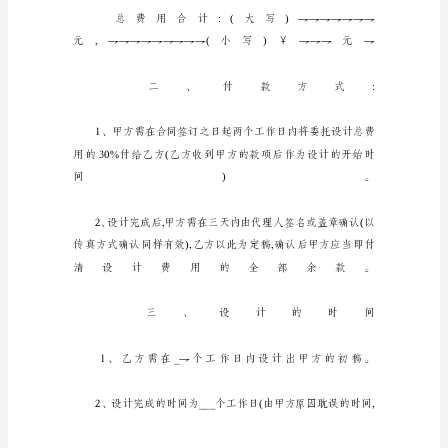
范
本
广
告
平
面
设
计
委
托
合
同