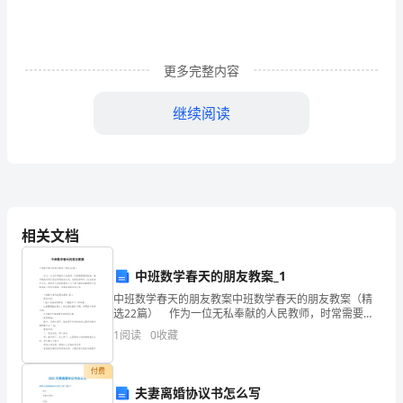
范
本
更多完整内容
合
继续阅读
同
编
号:0038
甲
相关文档
方:
乙
中班数学春天的朋友教案_1
中班数学春天的朋友教案中班数学春天的朋友教案（精
方:
选22篇） 作为一位无私奉献的人民教师，时常需要编
写教案，编写教案有利于我们弄通教材内容，进而选择
依
1
阅读
0
收藏
科学、恰当的教学方法。那要怎么写好教案呢？以下是
据
付费
夫妻离婚协议书怎么写