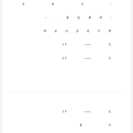
广
告
平
面
设
计
委
托
合
同