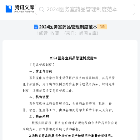
2024
2024医务室药品管理制度范本
医
2024医务室药品管理制度范本
付费
务
1
阅读
收藏
（
来自
：
尚阅文库
）
室
药
品
管
理
制
【药品管理制度】
度
一、背景与目的