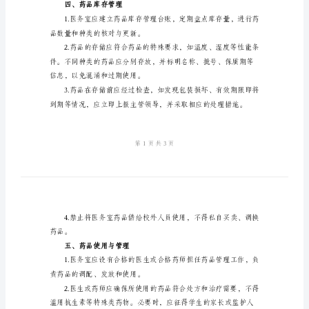
范
本
制度，以规范医务室
2024
二、机构设置
医
务
室
药
三、药品采购
品
管
理
制
四、药品库存管理
度