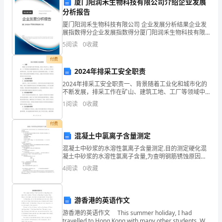
副作用，及时解答病人的疑问。
厦门阳润禾生物科技有限公司介绍企业发展
分析报告
医
六、药品报废
厦门阳润禾生物科技有限公司 企业发展分析结果企业发
疗
展指数得分企业发展指数得分厦门阳润禾生物科技有限
公司综合得分说明：企业发展指数根据企业规模、企业
5
阅读
0
收藏
服
创新、企业风险、企业活力四个维度对企业发展情况进
行评
合理的药品库存。
付费
务
2024年排采工安全职责
的
2024年排采工安全职责一、背景随着工业化和城市化的
不断发展，排采工作在矿山、建筑工地、工厂等领域中
外流。
重
扮演着重要的角色。然而，由于排采工作本身的特殊性
1
阅读
0
收藏
质，安全问题一直是该行业面临的重大挑战。为了提高
排采
要
付费
并委托其进行回收处理。
场
混凝土中氯离子含量测定
混凝土中砂浆的水溶性氯离子含量测定.目的测定硬化混
所，
七、违纪处理
凝土中砂浆的水溶性氯离子含量,为查明钢筋锈蚀原因及
判定混凝土密实性提供依据.试验设备和化学药品天平：
4
阅读
0
收藏
其
称量100g,感量0.01g;称量200g,感量0
药
游香港的英语作文
品
八、制度监督
游香港的英语作文 This summer holiday, I had
travelled to Hong Kong with many other students. We