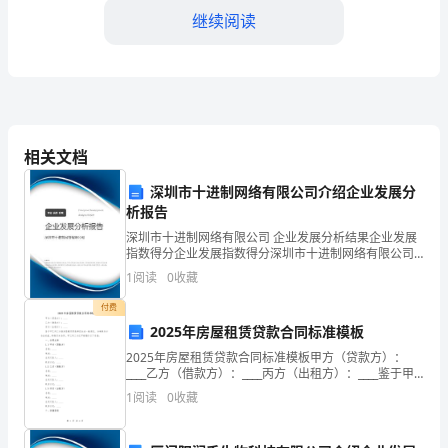
继续阅读
的
医
务
室
药品。
相关文档
作
五、药品使用与管理
深圳市十进制网络有限公司介绍企业发展分
为
析报告
为
深圳市十进制网络有限公司 企业发展分析结果企业发展
责药品的调配、发放和使用。
指数得分企业发展指数得分深圳市十进制网络有限公司
学
综合得分说明：企业发展指数根据企业规模、企业创
1
阅读
0
收藏
新、企业风险、企业活力四个维度对企业发展情况进行
校
评价。
付费
2025年房屋租赁贷款合同标准模板
师
2025年房屋租赁贷款合同标准模板甲方（贷款方）：
同意后使用。
生
____乙方（借款方）：____丙方（出租方）：____鉴于甲
乙丙三方就房屋租赁贷款事宜达成一致意见，为确保各
1
阅读
0
收藏
提
方合法权益，特制定本合同，甲乙丙三方应严
供