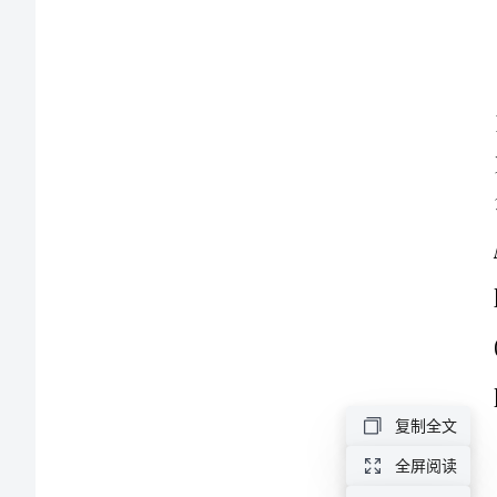
验
检
测
师
之
交
通
工
A.516Mbps
复制全文
程
全屏阅读
考