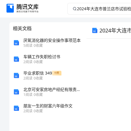
2024
年
相关文档
2024年大
大
厌氧消化器的安全操作事项范本
连
5
阅读
0
收藏
市
车辆工作失职检讨书
2
阅读
0
收藏
普
毕业求职信 349
付费
2
阅读
0
收藏
兰
北京可安家房地产经纪有限责任公司介绍企业发展分析报告
1
阅读
0
收藏
店
朋友一生的财富六年级作文
市
2
阅读
0
收藏
试