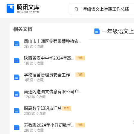
一
年
相关文档
一年级语文上
级
唐山市丰润区俊强果蔬种植农民专业合作社介绍企业发展分析报告
语
2
阅读
0
收藏
陕西省汉中中学2024年高一上学期第一次月考生物试题解析版
文
付费
1
阅读
0
收藏
上
学校宿舍管理员安全工作职责模版
付费
3
阅读
0
收藏
学
南通闪送图文信息有限公司介绍企业发展分析报告
12
阅读
0
收藏
期
职高数学知识点汇总
付费
工
23
阅读
0
收藏
苏教版2024年小升初数学综合检测试卷C卷 含答案
付费
作
2
阅读
0
收藏