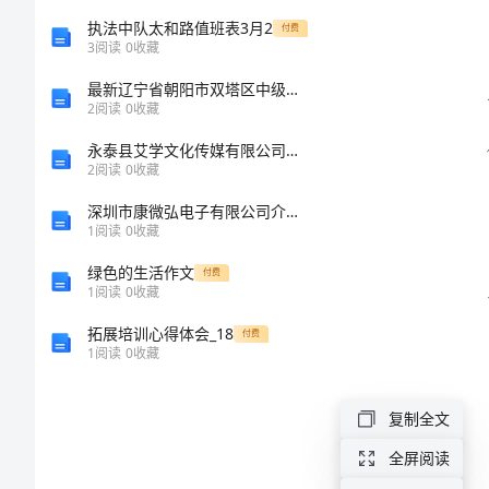
总
执法中队太和路值班表3月2
付费
3
阅读
0
收藏
结
最新辽宁省朝阳市双塔区中级统计师《统计基础知识理论及相关知识》巅峰冲刺试卷含解析
2
阅读
0
收藏
一
永泰县艾学文化传媒有限公司介绍企业发展分析报告
年
2
阅读
0
收藏
级
深圳市康微弘电子有限公司介绍企业发展分析报告
1
阅读
0
收藏
语
绿色的生活作文
付费
文
1
阅读
0
收藏
上
拓展培训心得体会_18
付费
1
阅读
0
收藏
学
期
复制全文
工
全屏阅读
作