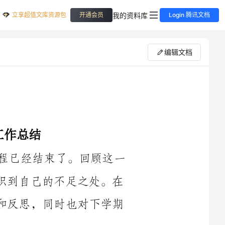
立享超值文库资源包
我的资料库
开通会员
Login 腾讯文档
编辑文档
时间过得真快，转眼间一学期的语文课程已经结束了。回顾这一
学期的工作和学习，我深感收获满满，也意识到自己的不足之处。在
这篇总结中，我将对我所做的工作进行回顾和反思，同时也对下学期
首先，我回顾了我在这一学期的教学工作。我努力地为学生们设
计了一系列生动有趣的语文课堂，丰富了他们的学习内容，激发了他