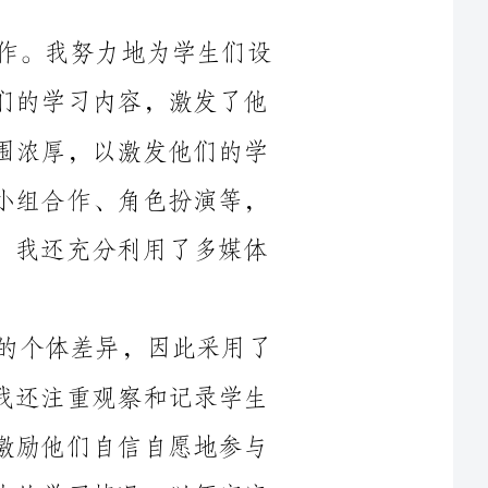
们学习语文的兴趣。我尽力使课堂内外的氛围浓厚，以激发他们的学
习热情。我使用了多种多样的教学方法，如小组合作、角色扮演等，
以培养学生的语言表达能力和团队合作能力。我还充分利用了多媒体
我关注每个学生的学习情况，尊重他们的个体差异，因此采用了
多样化的评价方式。除了传统的考试成绩，我还注重观察和记录学生
的课堂表现和学习态度，颁发表扬和奖励，激励他们自信自愿地参与
学习。我也时常与家长沟通，向他们反馈学生的学习情况，以便家庭
然而，在教学中还存在一些问题和挑战。首先，对于一年级学生
都有限。因
此，在教学中我要更注重基础知识的渗透和巩固，帮助学生建立扎实