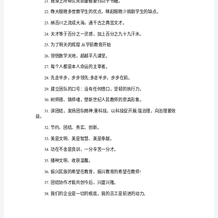
神
9.今日的学校之星，明日的社会之星!
口
号
幼
12.超越自我、追求出色。
儿
园
14.诚信、高效、创新、超越。
教
师
16.敢于竞争、擅长竞争、赢得竞争。
在
平
时
教