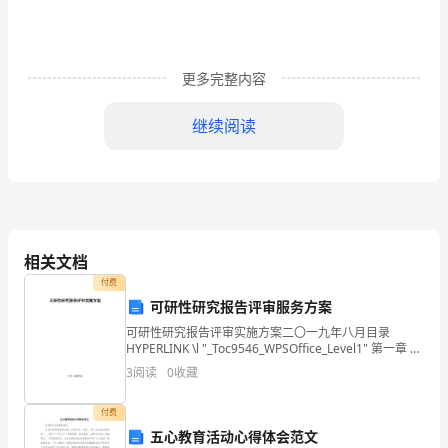
小
孩
的
更多完整内容
时
继续阅读
候，
要
做
19.知识犹如人体的血液一样宝贵。
到
相关文档
有
付费
2
可研性研究报告评审服务方案
心
可研性研究报告评审实施方案二〇一九年八月目录
“无
HYPERLINK \l "_Toc9546_WPSOffice_Level1" 第一章 概
述 3 HYPERLINK \l "_Toc7386_WPS
3
阅读
0
收藏
痕
付费
“。
五心教育活动心得体会范文