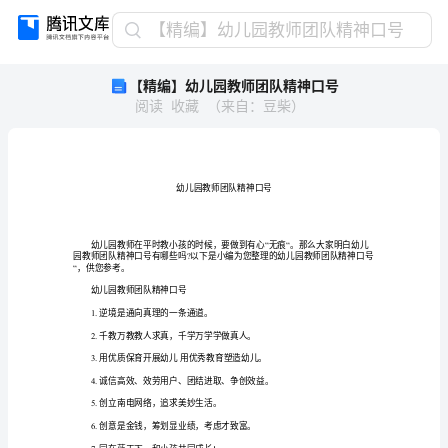
【精
【精编】幼儿园教师团队精神口号
编】
【精编】幼儿园教师团队精神口号
幼
阅读
收藏
（
来自
：
豆柴
）
儿
园
教
师
团
队
精