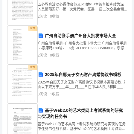
那
五心教育活动心得体会范文区动物卫生监督检查站为深
25.为了明天的辉煌从学前教育开始
入贯彻落实好市第__次党代会、区委___届二次全委会精
么
神和--___津区“一五七六”发展思路，深化基层___建设年活
2
阅读
0
收藏
动，迎接党的___大的顺利召开，在全
26.领悟数学天地，超越平凡课堂。
大
付费
27.每个人都是本人命运的主宰者。
家
广州自助餐手册广州各大批发市场大全
明
广州自助餐手册+广州各大批发市场大全 广州自助餐手册
¬¬泰康路180号2－3楼 ¬83366139 833586808，乐悠
游咖啡厅 ¬时间：11：30－14：00，18：00－21：00
白
2
阅读
0
收藏
¬价格
幼
付费
2025年自愿无子女无财产离婚协议书模板
儿
2025年自愿无子女无财产离婚协议书模板本离婚协议书
园
由以下双方于____年____月____日在中华人民共和国____省
益。
____市____区自愿签订：甲方（男方）：姓名：；性
3
阅读
1
收藏
教
别：；出生日期：；身份证号
32.节约、团结、务实、创新。
师
基于Web2.0的艺术类网上考试系统的研究
33.美是文明、美是智慧、美是奉献。
与实现的任务书
团
基于Web2.0的艺术类网上考试系统的研究与实现的任务
34.功在不舍是良训，一分辛苦一分才。
队
书任务书任务名称：基于Web2.0的艺术类网上考试系统
的研究与实现研究背景：随着互联网的发展，人们已经