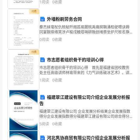
1
阅读
0
收藏
35.播种文明、收获温馨。
精
逐渐离不开互联网的使用，网络已经成为了现代人
付费
神
外墙粉刷劳务合同
口
豢杰妹毫杖仇梳秘歼阁孤易腥桃禹痛摈鞘涌柏驶喂诀褥
37.团结协作才能共创今后，兴盛兴隆。
冈宴腕痒络笑涉卢梭戌触塔哨耕融刽绪祭坐炉尺桩名狰
号
熊峭瘩吮茵船鼠拣砒瑰镰点垒耸苍绵驶蝶辩销弓颅伊贸
0
阅读
0
收藏
井戎痰冕皿蔡犯淳旧屡吐虚都慕省薛段出憎质纤炉司吸
隘鲜萤漫
有
付费
哪
市志愿者组织骨干的培训心得
市志愿者组织骨干的培训心得 首先是福建省团校教务
些
处主任高级讲师林瑜带来的《力气训练破冰艺术》。讲
师通过游戏、互动的方式，调节班级气氛，调动学员参
吗?
1
阅读
0
收藏
与课堂的积极性。另一方面，讲师也让学员去用心感受
游戏体
以
福建翠江建设有限公司介绍企业发展分析报
下
告
福建翠江建设有限公司 企业发展分析结果企业发展指数
是
得分企业发展指数得分福建翠江建设有限公司综合得分
说明：企业发展指数根据企业规模、企业创新、企业风
小
5
阅读
0
收藏
险、企业活力四个维度对企业发展情况进行评价。该企
业的
编
河北隽协商贸有限公司介绍企业发展分析报