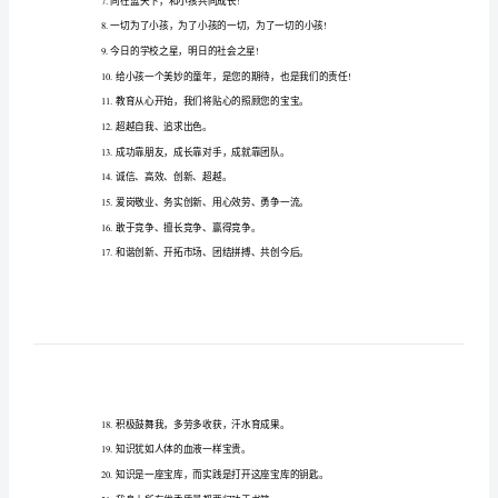
神
“，供您参考。
口
幼儿园教师团队精神口号
号
1.逆境是通向真理的一条通道。
幼
儿
园
教
5.创立南电网络，追求美妙生活。
师
团
队
7.同在蓝天下，和小孩共同成长!
精