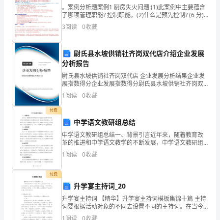
安
。案例分析题案例1 厨房失火问题:(1)此案例中主要蕴含
了哪项管理职能? 控制职能。(2)什么是预先控制? (6 分)
全
其对于有效的管理具有怎样的意义? (8 分)预先控制，是
3
阅读
0
收藏
指通过观察情况，
生
尉氏县水坡供销社齐岗双代店介绍企业发展
产，
分析报告
根
尉氏县水坡供销社齐岗双代店 企业发展分析结果企业发
展指数得分企业发展指数得分尉氏县水坡供销社齐岗双
据
代店综合得分说明：企业发展指数根据企业规模、企业
1
阅读
0
收藏
创新、企业风险、企业活力四个维度对企业发展情况进
《农
行评
付费
中学语文教研组总结
机
中学语文教研组总结一、背景引言近年来，随着教育改
化
革的推进和中学语文教学的不断发展，中学语文教研组
的工作显得尤为重要。作为教研组的组长，本文旨在对
1
阅读
0
收藏
促
过去一年的教研工作进行总结，回顾成果和不足，并对
未来的工
进
付费
升学宴主持词_20
法》、
升学宴主持词 【精华】升学宴主持词模板集锦十篇 主持
词要根据活动对象的不同去设置不同的主持词。在当今
《道
中国社会，我们对主持词已经不再陌生，一起来参考主
1
阅读
0
收藏