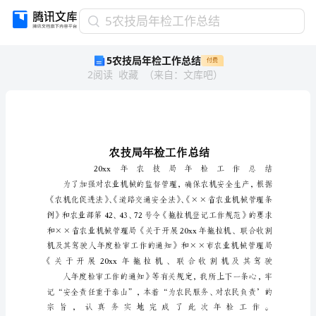
5
5农技局年检工作总结
农
5农技局年检工作总结
付费
技
2
阅读
收藏
（
来自
：
文库吧
）
局
年
检
工
作
总
结