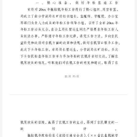
农
技
局
年
检
工
作
总
结
20xx
年
农
技