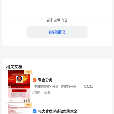
农
业
机
更多完整内容
械
继续阅读
的
监
督
管
相关文档
理，
付费
确
警察分类
- 中国警察警种分类 - 警察的分类 - - - - 哈哈哈
保
2
阅读
0
收藏
农
付费
机
电大管理学基础案例大全