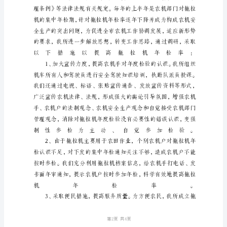
局
年
检
工
作
总
结
为
了
加
强
对