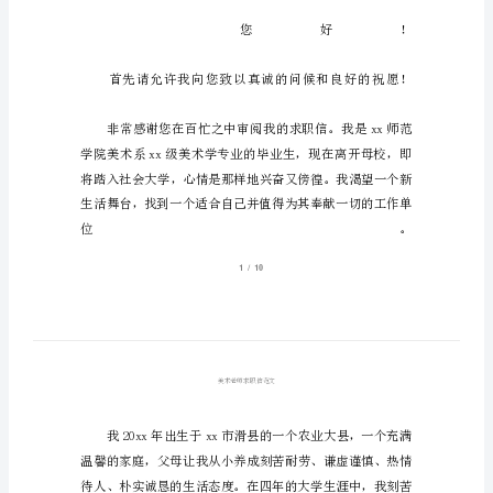
术
老
师
求
职
信
范
文
美
术
老
师
求