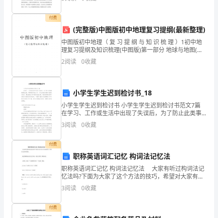
分
础1.1
有
付费
(完整版)中图版初中地理复习提纲(最新整理)
必
中图版初中地理（ 复 习 提 纲 与 知 识 梳 理 ）1初中地
理复习提纲及知识梳理(中图版)第一部分 地球与地图(一)
要
地球1.地球的形状是一个球体。证明地球是圆的历史事
2
阅读
0
收藏
件：麦哲伦环球航行。2 地球
了！
求
2
/
10
小学生学生迟到检讨书_18
职
小学生学生迟到检讨书 小学生学生迟到检讨书范文7篇
在学习、工作或生活中出现了失误后，为了防止此类事
情再度出现，常常要求写检讨书，以对出现的问题和过
信
3
阅读
0
收藏
错进行检讨，要注意检讨书不能写成流水账
怎
付费
样
职称英语词汇记忆 构词法记忆法
职称英语词汇记忆 构词法记忆法 大家有听过构词法记
写
忆法吗?下面为大家了这个方法的技巧，希望对大家有所
帮助。 通过掌握构词法来记忆单词，英语主要有三种
3
阅读
0
收藏
才
构词法： 1)转化，即由一个词类转化为另
能
付费