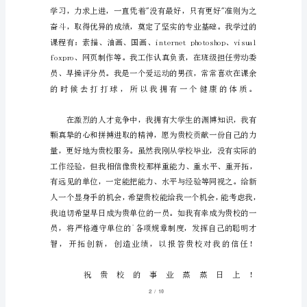
职
信
范
文
时
间
过
得
飞
快，
找
1
/
10
工
作