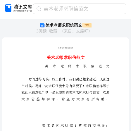
美
美术老师求职信范文
术
美术老师求职信范文
付费
老
3
阅读
收藏
（
来自
：
文库吧
）
师
求
职
信
范
文
美