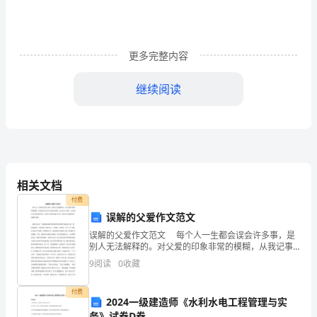
对
于
更多完整内容
我
继续阅读
们
说
已
越
相关文档
来
付费
越
误解的父爱作文范文
误解的父爱作文范文 每个人一生都会误会许多事，是
近，
别人无法解释的。对父爱的印象非常的模糊，从我记事
以来对父亲都有误解，是父亲百口莫辩，这让我对父亲
9
阅读
0
收藏
现
更加的厌恶。父爱对于我来说遥不可及，我对父亲给我
的爱
在
付费
2024一级建造师《水利水电工程管理与实
务》试卷D卷