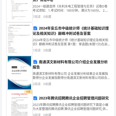
这
2024一级建造师《水利水电工程管理与实务》试卷D卷
个
考试须知：1.考试时间：180分钟，满分为160分。 2.全
卷共三大题，包括单项选择题、多项选择题和案例分析
7
阅读
0
收藏
时
题。3.作答单项选择题和多项选择题时，采
候，
2024年安丘市中级统计师《统计基础知识理
论及相关知识》巅峰冲刺试卷及答案
写
2024年安丘市中级统计师《统计基础知识理论及相关知
识》巅峰冲刺试卷及答案 第1题：单选题(本题1分)在启
好
用会计账簿时，在账簿扉页上应当附启用表，内容不包
1
阅读
0
收藏
括：（）。A.启用日期B.账簿页数C.记账人员
一
南通淇文新材料有限公司介绍企业发展分析
封
报告
求
南通淇文新材料有限公司 企业发展分析结果企业发展指
数得分企业发展指数得分南通淇文新材料有限公司综合
职
得分说明：企业发展指数根据企业规模、企业创新、企
2
阅读
0
收藏
业风险、企业活力四个维度对企业发展情况进行评价。
信
该企
付费
2023年腾讯招聘腾讯企业招聘管理问题研究
就
2023年腾讯招聘腾讯企业招聘管理问题研究下面是小编
十
为大家整理的腾讯招聘 腾讯企业招聘管理问题研究,供大
家参考。 腾讯企业招聘管理问题研究第1章 相关理论基
3
阅读
0
收藏