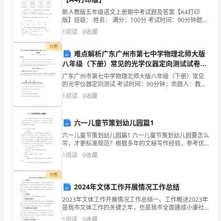
4
找
新人教版五年级语文上册期中考试题及答案【A4打印
版】班级： 姓名： 满分：100分 考试时间：90分钟题序
处理，有疑难问题应及时上报领导。
出
一二三四五六七八九十总分得分一、 看拼音，写词语。
1
阅读
0
收藏
shān zhài
成
付费
难点解析广东广州市第七中学物理北师大版
绩
八年级（下册）常见的光学仪器定向测试试卷
（含答案详解）
广东广州市第七中学物理北师大版八年级（下册）常见
与
的光学仪器定向测试 考试时间：90分钟；命题人：教研
组考生注意：1、本卷分第I卷（选择题）和第Ⅱ卷（非选
缺
1
阅读
0
收藏
择题）两部分，满分100分，考试时间90分钟2、
点、
六一儿童节策划幼儿园篇1
成
六一儿童节策划幼儿园篇1 六一儿童节策划幼儿园要怎么
写，才更标准规范？根据多年的文秘写作经验，参考优
功
秀的六一儿童节策划幼儿园样本能让你事半功倍，下面
1
阅读
0
收藏
分享【六一儿童节策划幼儿园(精品8篇)】，供你
与
付费
失
2024年文体工作开展情况工作总结
败、
2023年文体工作开展情况工作总结一、工作概述2023年
是我市文体工作的关键之年，也是我市全面建成小康社
会的决胜之年。在市委市政府的正确领导下，我市加强
经
1
阅读
0
收藏