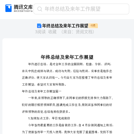
年
年终总结及来年工作展望
终
年终总结及来年工作展望
付费
总
3
阅读
收藏
（
来自
：
贤阅文档
）
结
及
来
年
工
作
展