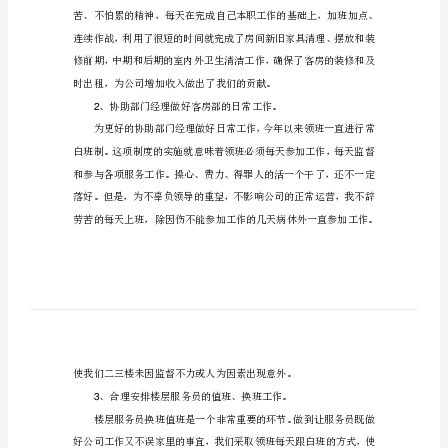
望
年
工作展望，希望对大家有所帮助。
终
年终总结及来年工作展望篇一
总
结
及
评和领导的肯定总结起来收获很多。
.
来
加班加点工作，早日完成装修
年
1.
工
作
展
望