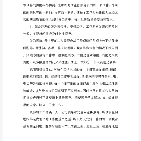
年
终
进
行
2
总
结，
是
对
全
年
工
作
的