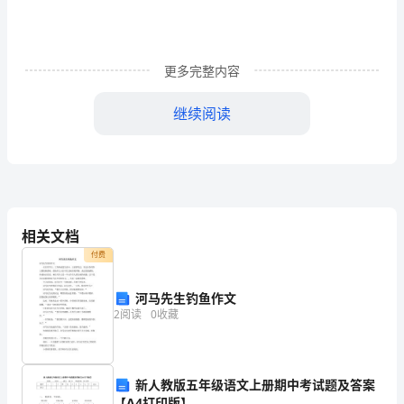
全
面
更多完整内容
回
顾、
继续阅读
检
查、
3
分
析、
相关文档
付费
评
判，
河马先生钓鱼作文
2
阅读
0
收藏
并
从
新人教版五年级语文上册期中考试题及答案
中
【A4打印版】