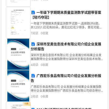
迎
一年级下学期期末质量监测数学试题带答案
大
【轻巧夺冠】
家
一年级下学期期末质量监测数学试题一.选择题(共6题，
共12分)1.红花有89朵，黄花比红花少得多，黄花可能有
阅
多少朵？（ ）A.86 B.25 C.922.大猴1
7
阅读
0
收藏
读。
深圳市至奥信息技术有限公司介绍企业发展
1.
分析报告
你
深圳市至奥信息技术有限公司 企业发展分析结果企业发
展指数得分企业发展指数得分深圳市至奥信息技术有限
是
公司综合得分说明：企业发展指数根据企业规模、企业
4
阅读
0
收藏
创新、企业风险、企业活力四个维度对企业发展情况进
行评
一
广西宏乐食品有限公司介绍企业发展分析报
个
告
广西宏乐食品有限公司 企业发展分析结果企业发展指数
活
得分企业发展指数得分广西宏乐食品有限公司综合得分
说明：企业发展指数根据企业规模、企业创新、企业风
2
阅读
0
收藏
泼
险、企业活力四个维度对企业发展情况进行评价。该企
业的
付费
可