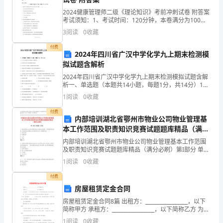
分
2024健康管理师二级《理论知识》考前冲刺试卷 附答案
考试须知：1、考试时间：120分钟，本卷满分为100
享
分。 2、请首先按要求在试卷的指定位置填写您的姓名、
3
阅读
0
收藏
准考证号等信息。 3、请仔细阅读各种题目的
幼
付费
2024年四川省广汉中学化学九上期末检测模
儿
拟试题含解析
园
2024年四川省广汉中学化学九上期末检测模拟试题含解
析一、单选题（本题共14小题，每题1分，共14分）1、
中
以下有关消防安全的说法中正确的是（ ）A．室内着火
1
阅读
0
收藏
时应开窗使烟雾尽快散去B．身上着火不可乱跑
班
付费
内部培训湖北省鄂州市物业公司物业管理基
孩
本工作范围及职责知识竞赛试题题库精品（满分
必刷）
内部培训湖北省鄂州市物业公司物业管理基本工作范围
子
了!
及职责知识竞赛试题题库精品（满分必刷）第I部分 单选
题（50题）1. 物业管理企业在物业管理区域内开展综合
点
1
阅读
0
收藏
经营服 务除需要考虑房屋、场地和物业管理企业
付费
评
房屋租赁定金合同
语，
房屋租赁定金合同8篇 出租方：_________________，以下
简称甲方 承租方：_________________，以下简称乙方 为明
欢
确甲、乙双方的权利义务关系，经双
1
阅读
0
收藏