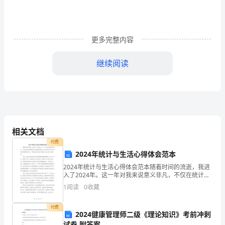
怎
么
做
更多完整内容
比
继续阅读
较
好
呢?
勇敢地表现。
下
相关文档
面
付费
2024年统计与生活心得体会范本
是
2024年统计与生活心得体会范本随着时间的流逝，我进
入了2024年。这一年对我来说意义非凡，不仅在统计领
为
域取得了突破性的成就，也在生活中有了许多宝贵的经
1
阅读
0
收藏
验和体会。下面是我对2024年的统计与生活的心得
大
付费
家
2024健康管理师二级《理论知识》考前冲刺
试卷 附答案