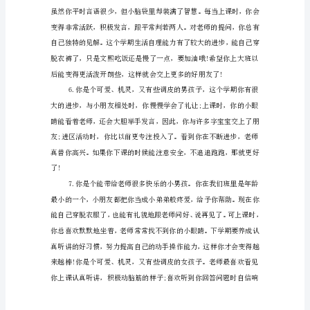
是
点
就更棒了!能做到吗?
评
语，
对
于
点
评
语
教
师
应
该