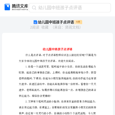
幼
幼儿园中班孩子点评语
儿
幼儿园中班孩子点评语
付费
园
2
阅读
收藏
（
来自
：
贤阅文档
）
中
班
孩
子
点
评
语