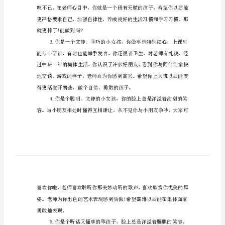
幼
儿
园
中
班
孩
子
表达能力，相信你会更棒的!
点
评
语
什
么