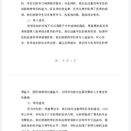
述
学
校
诚的感谢和敬意。
工
作
成
来社会的发展需求。
效
一、教学成果
校
长
期