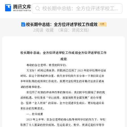
校
校长期中总结：全方位评述学校工作成效
长
校长期中总结：全方位评述学校工作成效
付费
期
2
阅读
收藏
（
来自
：
贤阅文档
）
中
总
结：
全
方
位
成效
评
尊敬的各位老师、亲