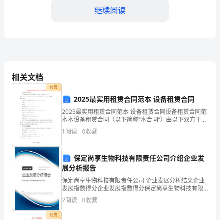
效
继续阅读
全
方
位
好基础。
评
相关文档
三、师资建设
付费
述
2025最实用租赁合同范本 设备租赁合同
学
2025最实用租赁合同范本 设备租赁合同设备租赁合同范
本本设备租赁合同（以下简称“本合同”）由以下双方于
校
年 月 日
1
阅读
0
收藏
工
保定尚享生物科技有限责任公司介绍企业发
作
展分析报告
和合作，形成了良好的团队
成
保定尚享生物科技有限责任公司 企业发展分析结果企业
发展指数得分企业发展指数得分保定尚享生物科技有限
四、创新教育
效
责任公司综合得分说明：企业发展指数根据企业规模、
2
阅读
0
收藏
企业创新、企业风险、企业活力四个维度对企业发展情
尊
况进
付费