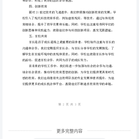
中
总
结：
二、育人成效
全
方
位
评
述
学
校
工
作
更多完整内容
成