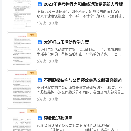
2023年高考物理力和曲线运动专题新人教版
敬
专题 力和曲线运动1、如图所示，足够长的斜面上A点，
的
以水平速度v0抛出一个小球，不计空气阻力，它落到斜
面上所用的时间为t1；若将此球改用2v0水平速度抛出，
1
阅读
0
收藏
各
落到斜面上所用时间为t2，则t1 :t
五、家校共育
位
付费
大班打击乐活动教学方案
老
大班打击乐活动教学方案 活动目标： 1、能够利用
生活中常见的一些物品拍打出一些简单的节奏。 2、根
师、
据图谱，用拍打身体的各个部位及利用各类"生活中的乐
6
阅读
0
收藏
器"为歌曲《机器猫》拍
亲
付费
爱
不同股权结构与公司绩效关系文献研究综述
的
不同股权结构与公司绩效关系文献研究综述 【摘要】不
同股权结构下的公司绩效是不同的，我国公司大部分是
同
股权集中类公司。除此之外，也存在股权制衡类公司和
6
阅读
0
收藏
股权分散类公司，这些公司的股权结构对公司绩效是否
学
付费
们：
预收款退款保函
预收款退款保函预收款退款保函预收款退款保函
大
________（受益人）：_________（委托人）系我行客户，