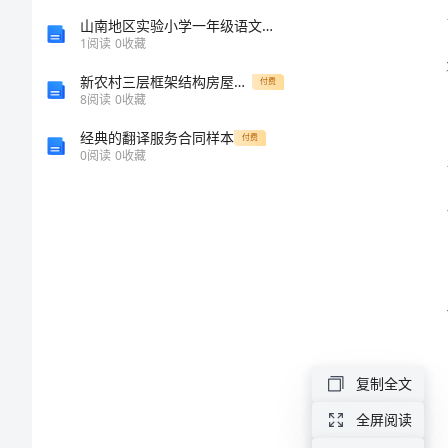
公
山南地区实验小学一年级语文上学期综合检测试题-附答案
1
阅读
0
收藏
众
性。
新农村三层框架结构房屋带地下室设计平面图
付费
8
阅读
0
收藏
演
经典的翻译服务合同样本
付费
0
阅读
0
收藏
讲
2024
的能力。
年
联
欢
晚
会
复制全文
互
全屏阅读