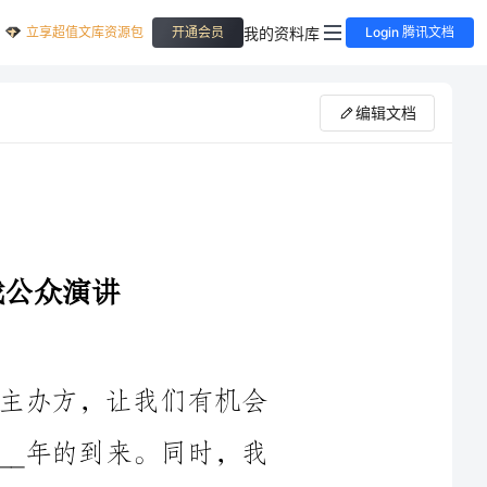
立享超值文库资源包
我的资料库
开通会员
Login 腾讯文档
编辑文档
首先，我要感谢组织这次联欢晚会的主办方，让我们有机会
在这美好的夜晚里相聚一堂，共同欢庆____年的到来。同时，我
也感谢各位出席者的光临，你们的到来为晚会增添了无限的欢乐