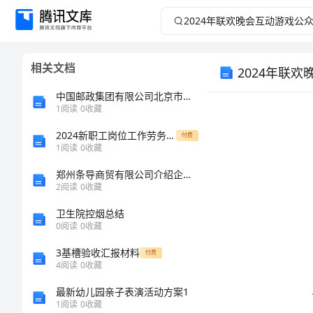
2024
年
相关文档
2024年联
联
中国邮政集团有限公司北京市密云区第二十二号报刊亭介绍企业发展分析报告
欢
1
阅读
0
收藏
晚
2024新职工岗位工作劳务合同
付费
1
阅读
0
收藏
会
郑州条导商贸有限公司介绍企业发展分析报告
2
阅读
0
收藏
互
卫生院控烟总结
0
阅读
0
收藏
动
3基槽验收汇报材料
付费
游
4
阅读
0
收藏
和热闹。
最新幼儿园亲子表演活动方案1
戏
1
阅读
0
收藏