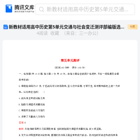
新
新教材适用高中历史第5单元交通与社会变迁测评部编版选择性必修2
教
新教材适用高中历史第5单元交通与社会变迁测评部编版选择性必修2
付费
材
4
阅读
收藏
（
来自
：
三一办公
）
适
用
高
中
历
史
第