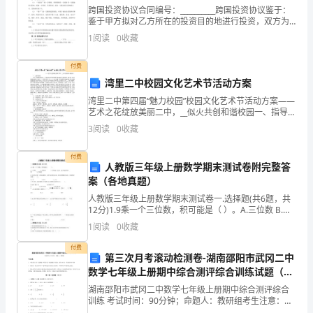
跨国投资协议合同编号：__________跨国投资协议鉴于：
分:100
鉴于甲方拟对乙方所在的投资目的地进行投资，双方为
明确双方的权利义务，经友好协商，达成如下协议：第
1
阅读
0
收藏
分)
一章 定义与术语（1） “关联方”指一方控制
4
一、
付费
湾里二中校园文化艺术节活动方案
选
湾里二中第四届“魅力校园”校园文化艺术节活动方案——
艺术之花绽放美丽二中，__似火共创和谐校园一、指导思
择
想：为了全面贯彻落实___《全国学校艺术教育总体规
A.迪亚士的远航
3
阅读
0
收藏
划》、《国家中__教育__和发展规划纲要（20
题
B.达·伽马的远航
付费
(共
人教版三年级上册数学期末测试卷附完整答
C.哥伦布的远航
案（各地真题）
15
人教版三年级上册数学期末测试卷一.选择题(共6题，共
D.麦哲伦船队的远航
12分)1.9乘一个三位数，积可能是（ ）。A.三位数 B.四
小
位数 C.可能是三位数，也可能是四位数 D.不确定2.
1
阅读
0
收藏
答案:
D
题,
付费
5
第三次月考滚动检测卷-湖南邵阳市武冈二中
每
数学七年级上册期中综合测评综合训练试题（解
小
析版）
湖南邵阳市武冈二中数学七年级上册期中综合测评综合
训练 考试时间：90分钟；命题人：教研组考生注意：
A.苏伊士运河
1、本卷分第I卷（选择题）和第Ⅱ卷（非选择题）两部