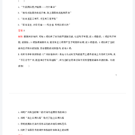
5
目要求的)
1
单
就。这反映出当时()
元
A.战马是主要的运输工具
交
B.陆路交通建设质量较高
C.秦朝军队的战斗力强大
通
D.浪费了大量的人力物力
与
答案:
B
社
解析:
会
2
()
变
A.“大街两边民户铺席……约十里余”
迁