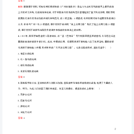
B.“南北水陆商货在此云集,海上商船在此起航停泊”
测
C.“夜市直至三更尽,才五更又复开张”
D.“匠有常主,计日受值……无主者,黎明立桥以待”
评
答案:
B
部
解析:
编
版
南北经济联系的加强,符合唐朝的实际情况,故选B项。
3
选
择
颁布()
性
必