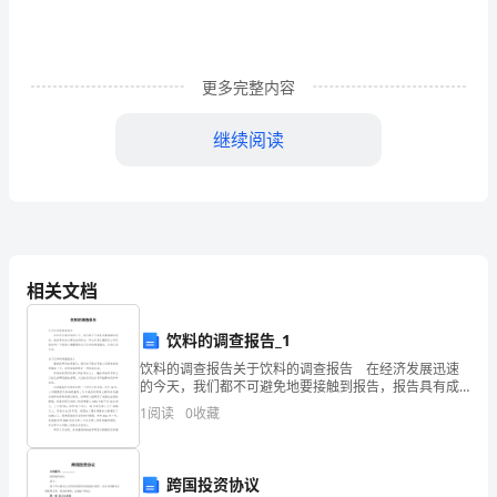
修
2
更多完整内容
第
五
继续阅读
单
A.说明广州是当时唯一的对海外诸国贸易的港口
元
B.说明“海上丝绸之路”取代了陆上丝绸之路
测
C.表明我国古代海外贸易活动的法制化和规范化
相关文档
评
D.反映了造船技术的进步和指南针在航海上的应用
(时
饮料的调查报告_1
答案:
C
间:60
饮料的调查报告关于饮料的调查报告 在经济发展迅速
解析:
的今天，我们都不可避免地要接触到报告，报告具有成
文事后性的特点。那么你真正懂得怎么写好报告吗？下
分
1
阅读
0
收藏
面是小编整理的关于饮料的调查报告，欢迎大家分享。
钟
跨国投资协议
满