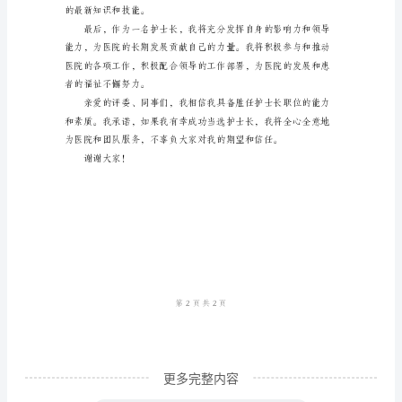
演
讲
尊
敬
的
评
委、
亲
爱
的
同
事
更多完整内容
们：