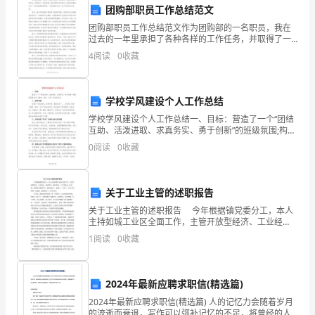
普
团购部职员工作总结范文
通
团购部职员工作总结范文作为团购部的一名职员，我在
过去的一年里承担了各种各样的工作任务，并取得了一
护
定的成绩。通过不断学习和努力，我已经逐渐成长为一
者的福祉不懈努力。
4
阅读
0
收藏
个优秀的团购部职员。下面是我对过去一年工作的总结
士，
与反思。
今
学校学风建设个人工作总结
学校学风建设个人工作总结一、目标：营造了一个“团结
天
互助、活泼进取、求真务实、勇于创新”的班级氛围;构成
“勤学、善学、乐学”的良好学风。二、指导思想：坚持以
非
0
阅读
0
收藏
“端正教风、培养学风、整治校风”____为统领
谢谢大家！
常
关于工业主管的述职报告
荣
关于工业主管的述职报告 今年根据镇党委分工，本人
幸
主持如城工业区全面工作，主管开放型经济、工业经
济、民营经济、园区经济、三产效劳业。在党委、政府
1
阅读
0
收藏
地
的正确领导下，我在政治上、思想上、工作上、学习上
均取得
站
2024年最新应聘求职信(精选篇)
在
2024年最新应聘求职信(精选篇) 人的记忆力会随着岁月
的流逝而衰退，写作可以弥补记忆的不足，将曾经的人