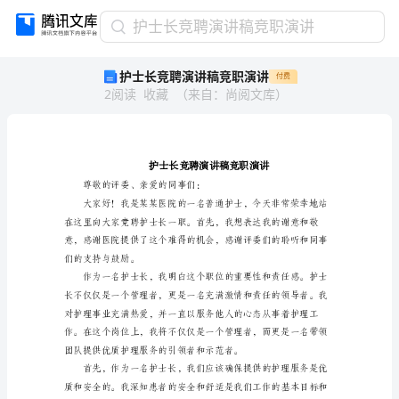
护
护士长竞聘演讲稿竞职演讲
士
护士长竞聘演讲稿竞职演讲
付费
长
2
阅读
收藏
（
来自
：
尚阅文库
）
竞
聘
演
讲
稿
竞
尊敬的评委、亲爱的同事们：
职