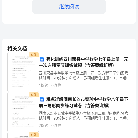
继续阅读
大
家
好！
我
行力。
相关文档
是
付费
强化训练四川荣县中学数学七年级上册一元
某
一次方程章节训练试题（含答案解析版）
某
四川荣县中学数学七年级上册一元一次方程章节训练 考
试时间：90分钟；命题人：教研组考生注意：1、本卷分
医
第I卷（选择题）和第Ⅱ卷（非选择题）两部分，满分100
1
阅读
0
收藏
分，考试时间90分钟2、答卷前，考生务必用0
院
付费
难点详解湖南长沙市实验中学数学八年级下
的
册三角形同步练习试卷（含答案详解）
湖南长沙市实验中学数学八年级下册三角形同步练习 考
的最新知识和技能。
一
试时间：90分钟；命题人：教研组考生注意：1、本卷分
第I卷（选择题）和第Ⅱ卷（非选择题）两部分，满分100
2
阅读
0
收藏
名
分，考试时间90分钟2、答卷前，考生务必用0
付费