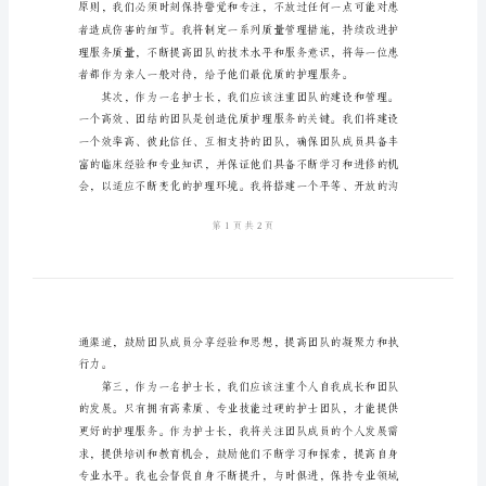
演
讲
们的支持与鼓励。
护
士
长
竞
聘
演
讲
稿
竞
职