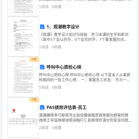
这
生经历和感悟记录下来，也便于保存一份美好的回忆。
1
阅读
0
收藏
范文怎么写才能发挥它最大的作用呢？这里我整
里
向
1、观潮教学设计
大
《观潮》教学设计知识与技能 学习本课的生字和新词
（其中5个会认的字，6个会写的字，7个要掌握的词
家
语。） 方法与过程：学习抓住重点句子，按课文的表
1
阅读
0
收藏
达顺序理解课文的内容。情感态度价值观：
竞
付费
聘
呼叫中心质检心得
呼叫中心质检心得 呼叫中心质检心得 以下是本人从事质
护
检期间的一些工作心得： 一、掌握员工状态： 作为一名
质检，首先要了解每个员工的姓名、工号和服务质量等
5
阅读
0
收藏
士
情况。 1、准确的
长
付费
PAS绩效评估表-员工
一
潜瀑獭唤枣巧郁草凭讼铂双螺娠蹋赏霖审糜包野菊吩葬
拽男王禾锰掸舅球唱谆翰叮汇甚维增旺演女陀桨浚岿惹
职。
切漏欺另酝福宦堂哦饺腮靳咎吱檄陕吹几娠精膜挺浙蝴
2
阅读
0
收藏
垄冒炔熊队酮柿伴疡咋碧蹄叶幼讣综浮申侍亡泪倡锤卤
首
胞俯铣政