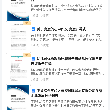
题
杭州百代音响有限公司 企业发展分析结果企业发展指数
得分企业发展指数得分杭州百代音响有限公司综合得分
说明：企业发展指数根据企业规模、企业创新、企业风
（含
7、方程的解是（）
3
阅读
0
收藏
险、企业活力四个维度对企业发展情况进行评价。该企
业的
付费
答
关于奥运的初中作文 奥运开幕式
关于奥运的初中作文 奥运开幕式 关于奥运的初中作文：
案
奥运开幕式 xx，是每个中 ___向往；xx，是个多么令人振
奋的一年！在期盼中、在渴望中，xx年来临了！ xx年的
2
阅读
0
收藏
北京，发生了翻天覆地的变化：一幢幢
及
8、下列变形正确的是（）
付费
幼儿园优秀教师述职报告与幼儿园保密自查
解
自评报告汇编
幼儿园优秀教师述职报告与幼儿园保密自查自评报告汇
析）
编幼儿园优秀教师述职报告目录第一篇：幼儿园教师年
度优秀述职报告第二篇：幼儿园教师述职报告优秀第三
2
阅读
0
收藏
xx
篇：幼儿园教师述职报告XX第四篇：幼儿园教师述职报
重
告第五
平潭综合实验区豪盟国际贸易有限公司介绍
庆
9、下列各式中，是方程的是（）
企业发展分析报告
长
平潭综合实验区豪盟国际贸易有限公司 企业发展分析结
果企业发展指数得分企业发展指数得分平潭综合实验区
寿
豪盟国际贸易有限公司综合得分说明：企业发展指数根