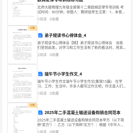
考
学校名
学校所在地
办学性质
批次
北师大版物理九年级全册第十二章欧姆定律专项训练 考
录
试时间：90分钟；命题人：教研组考生注意：1、本卷分
新疆师范大学
新疆
公立
二本
第I卷（选择题）和第Ⅱ卷（非选择题）两部分，满分100
取
1
阅读
0
收藏
喀什大学
新疆
公立
二本
分，考试时间90分钟2、答卷前，考生务必用0
新疆财经大学
新疆
公立
二本
付费
分
弟子规读书心得体会_4
新疆农业大学
新疆
公立
二本
数
弟子规读书心得体会【精】弟子规读书心得体会 当我
新疆政法学院
新疆
公立
二本
们受到启发，对学习和工作生活有了新的看法时，将其
线
新疆理工学院
新疆
公立
二本
记录在心得体会里，让自己铭记于心，这样能够培养人
2
阅读
0
收藏
思考的习惯。那么要如何写呢？以下是小编整理的弟子
新疆科技学院
新疆
公立
二本
预
规
测
二本压线生志愿填报注意事项
端午节小学生作文_4
新
端午节小学生作文端午节小学生作文(集锦15篇) 在学
习、工作、生活中，许多人都写过作文吧，作文是人们
以书面形式表情达意的言语活动。怎么写作文才能避免
疆
1
阅读
0
收藏
踩雷呢？以下是小编为大家整理的端午节小学生作文
高
付费
2025年二手混凝土输送设备购销合同范本
考
2025年二手混凝土输送设备购销合同范本甲方（以下简
录
称“卖方”）：乙方（以下简称“买方”）：根据《中华人民
共和国合同法》及有关法律法规的规定，甲乙双方在平
1
阅读
0
收藏