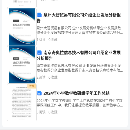
取
等、自愿、公平、诚信的原则基础上，就乙方向甲方
线
泉州大智贸易有限公司介绍企业发展分析报
告
是
坚实的基础。
泉州大智贸易有限公司 企业发展分析结果企业发展指数
否
得分企业发展指数得分泉州大智贸易有限公司综合得分
说明：企业发展指数根据企业规模、企业创新、企业风
高考分数线相关介绍
1
阅读
0
收藏
会
险、企业活力四个维度对企业发展情况进行评价。该企
业的
降
南京奇奥拉信息技术有限公司介绍企业发展
分析报告
要
南京奇奥拉信息技术有限公司 企业发展分析结果企业发
展指数得分企业发展指数得分南京奇奥拉信息技术有限
看
公司综合得分说明：企业发展指数根据企业规模、企业
2
阅读
0
收藏
创新、企业风险、企业活力四个维度对企业发展情况进
今
行评
付费
年
2024年小学数学教研组学年工作总结
2024年小学数学教研组学年工作总结在2024年的小学数
的
学教研组工作中，我们注重提高教学质量，创新教学方
法，促进学生的数学能力和兴趣的发展。在这一年里，
高
3
阅读
0
收藏
我们教研组取得了一些突出的成绩和进展。首先，我们
考