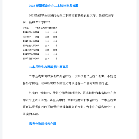
新疆
理科
本科二批
292
新
新疆
理科
专科批
140
疆
新疆
文科
本科一批
445
高
新疆
文科
本科二批
335
新疆
文科
专科批
140
考
录
2022新疆高考录取分数线是多少
取
线
会
降
新疆2022理科专科批分数线是140
吗
_
新
疆