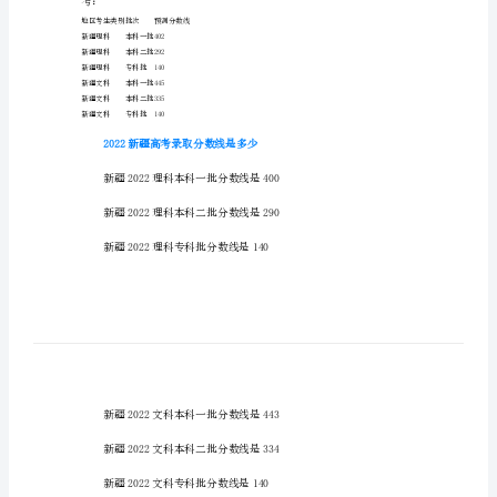
新
疆
2023新疆高考录取分数线预测
高
考
分
数线可能不会下降。
数
线
预
考：
测
地区
考生类别
批次
预测分数线
2023
新疆
理科
本科一批
402