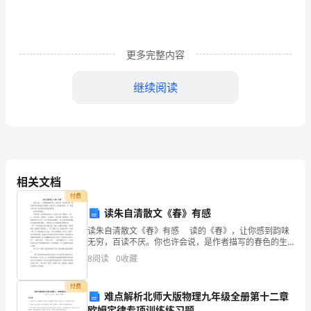
高
考
更多完整内容
分
继续阅读
数
线
预
测
相关文档
新疆2022文科专科批分数线是140
付费
2023
读朱自清散文《春》有感
读朱自清散文《春》有感 读的《春》，让你感到韵味
20
新
无穷，百读不厌。你也许会说，是作者描写的春色的生
动感染、打动了你，但如果再追问一句，那是为什么
疆
8
阅读
0
收藏
呢？不知你是否还能讲得清楚。 我来试着说说看。
高
付费
难点解析北师大版物理九年级全册第十二章
院、新疆理工学院等。
欧姆定律专项训练练习题