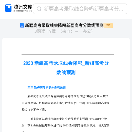
新
新疆高考录取线会降吗新疆高考分数线预测
疆
新疆高考录取线会降吗新疆高考分数线预测
付费
高
3
阅读
收藏
（
来自
：
三一办公
）
考
录
取
线
会
降
吗