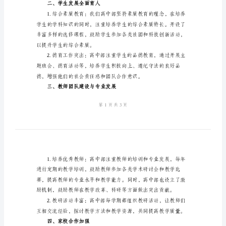
年
高
结：
中
一、教学工作成果显著
部
工
作
总
结
高。
2024
年
对
于
二、学生发展全面育人
高