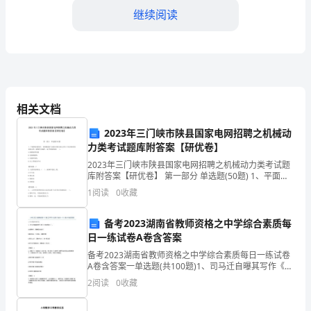
继续阅读
战
的
一
年。
相关文档
经
2023年三门峡市陕县国家电网招聘之机械动
过
力类考试题库附答案【研优卷】
全
2023年三门峡市陕县国家电网招聘之机械动力类考试题
库附答案【研优卷】 第一部分 单选题(50题) 1、平面四
体
杆机构中，如果最短杆与最长杆的长度之和大于其余两
1
阅读
0
收藏
杆的长度之和，最短杆为连杆，这个机构
教
备考2023湖南省教师资格之中学综合素质每
四、家校合作加强
职
日一练试卷A卷含答案
备考2023湖南省教师资格之中学综合素质每日一练试卷
员
A卷含答案一单选题(共100题)1、司马迁自曝其写作《史
记》的目的是（）。A.以舒其愤，思垂空文以自见B.藏之
工
2
阅读
0
收藏
名山，传之其人，通邑大都C.究天
的