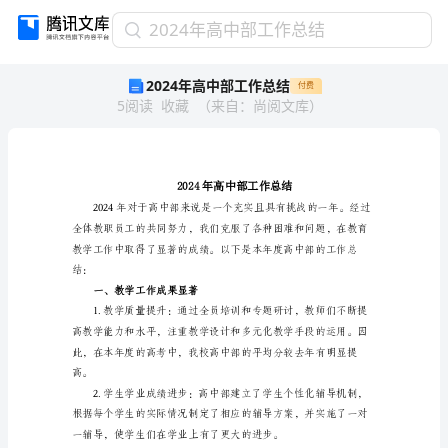
2024
2024年高中部工作总结
年
2024年高中部工作总结
付费
高
5
阅读
收藏
（
来自
：
尚阅文库
）
中
部
工
作
总
结
2024