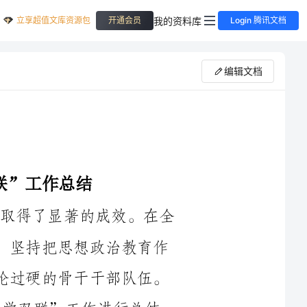
立享超值文库资源包
我的资料库
开通会员
Login 腾讯文档
编辑文档
2024年，农工部在“双学双联”工作中取得了显著的成效。在全
国范围内，我们深入贯彻落实党的教育方针，坚持把思想政治教育作
为首要任务，大力培养了一支政治坚定、理论过硬的骨干干部队伍。
下面，我将从五个方面对2024年农工部“双学双联”工作进行总结。
2024年，农工部高度重视“双学双联”工作，将其纳入重要议事