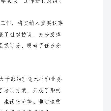
日程，建立了科学完善的工作机制。我们加强了组织协调，充分发挥
了上级党组织的领导作用，各级党组织按照层级划分，明确了任务分
通过定期组织专题培训，我们提高了广大干部的理论水平和业务
能力。针对不同岗位的需求，我们量身定制了培训方案，开展了形式
多样的学习活动，包括集中培训、专题讲座、座谈交流等。通过这些
明显提升。
广大党员干部深入实
践、扎根一线，不断增强实践锻炼的能力。我们围绕实际问题，开展
了一系列调研和主题讨论，着力解决了一些突出问题和矛盾。通过实