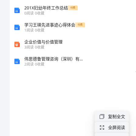
作
201X妇幼年终工作总结
付费
0
阅读
0
收藏
总
学习王瑛先进事迹心得体会
付费
1
阅读
0
收藏
结
企业价值与价值管理
2024
3
阅读
0
收藏
年
伟思德鲁管理咨询（深圳）有限公司介绍企业发展分析报告
2
阅读
0
收藏
农
工
部
“双
学
复制全文
双
全屏阅读
联”