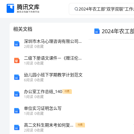
2024
年
相关文档
2024年农工
农
深圳市木马心理咨询有限公司介绍企业发展分析报告
工
2
阅读
0
收藏
部
二级下册语文课件－《赠汪伦》｜语文A版 (共10张PPT)
1
阅读
0
收藏
“双
幼儿园小班下学期教学计划范文
6
阅读
0
收藏
学
办公室工作总结_140
付费
1
阅读
0
收藏
双
单位实习证明怎么写
联”
1
阅读
0
收藏
高二文科生期末考如何复习数学
付费
工
2
阅读
0
收藏