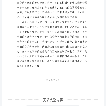
全
中
小
学
生
国
旗
下
演
讲
稿
尊
更多完整内容