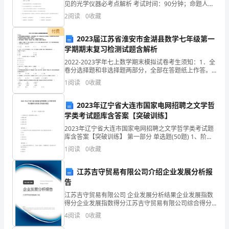
在
见的光学仪器必考点解析 考试时间：90分钟；命题人：
教研组考生注意：1、本卷分第I卷（选择题）和第Ⅱ卷
2
阅读
0
收藏
（非选择题）两部分，满分100分，考试时间90分钟
这
付费
2023届江苏省淮安市金湖县数学七年级第一
里，
学期期末复习检测试题含解析
很
2022-2023学年七上数学期末模拟试卷考生须知：1．全
卷分选择题和非选择题两部分，全部在答题纸上作答。
荣
选择题必须用2B铅笔填涂；非选择题的答案必须用黑色
1
阅读
0
收藏
字迹的钢笔或答字笔写在“答题纸”相应位置上。
幸
2023年辽宁省大连市国家电网招聘之文学哲
能
学类考试题库含答案【突破训练】
2023年辽宁省大连市国家电网招聘之文学哲学类考试题
与
库含答案【突破训练】 第一部分 单选题(50题) 1、阶级
社会中主要的群体心理是（）A.集体心理B.民族心理C.阶
大
1
阅读
0
收藏
级心理D.阶层心理【答案】：
家
江苏吉守贸易有限公司介绍企业发展分析报
告
一
江苏吉守贸易有限公司 企业发展分析结果企业发展指数
起
得分企业发展指数得分江苏吉守贸易有限公司综合得分
说明：企业发展指数根据企业规模、企业创新、企业风
4
阅读
0
收藏
探
险、企业活力四个维度对企业发展情况进行评价。该企
业的