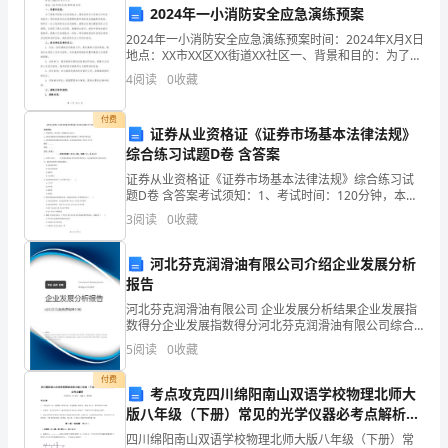
我
2024年一小消防安全应急演练预案
是
2024年一小消防安全应急演练预案时间：2024年X月X日
地点：XX市XX区XX街道XX社区一、背景和目的：为了提
你
高市民的火灾应急能力，增加居民对火灾的认知和应对
4
阅读
0
收藏
能力，同时检验社区应急管理机制和消防安
们
付费
证券从业资格证《证券市场基本法律法规》
的
综合练习试题D卷 含答案
学
证券从业资格证《证券市场基本法律法规》综合练习试
题D卷 含答案考试须知：1、考试时间：120分钟，本卷
长/
满分为100分。 2、请首先按要求在试卷的指定位置填写
3
阅读
0
收藏
您的姓名、准考证号等信息。 3、请仔细阅读各
学
河北芬克润滑油有限公司介绍企业发展分析
姐，
报告
河北芬克润滑油有限公司 企业发展分析结果企业发展指
今
数得分企业发展指数得分河北芬克润滑油有限公司综合
得分说明：企业发展指数根据企业规模、企业创新、企
5
阅读
0
收藏
天
业风险、企业活力四个维度对企业发展情况进行评价。
该企
付费
我
考点攻克四川绵阳南山双语学校物理北师大
版八年级（下册）常见的光学仪器必考点解析试
站
轻易对事情置之不理。
题（含答案解析）
四川绵阳南山双语学校物理北师大版八年级（下册）常