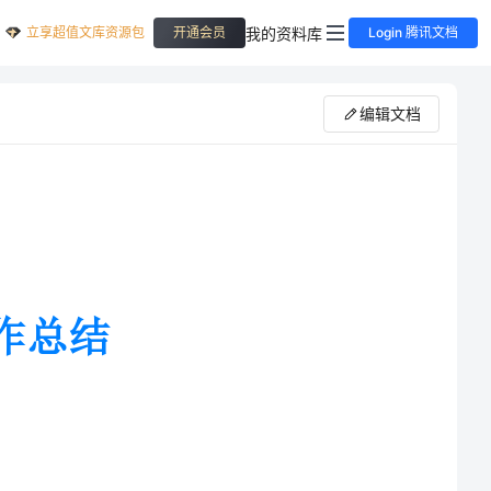
立享超值文库资源包
我的资料库
开通会员
Login 腾讯文档
编辑文档
_年的工作中，经历了很多事情，
感谢领导，给了我一个成长的空间、勇气和
。在这几年的时间里，通过自身的不懈努力，在工作上取得了一定的成果，