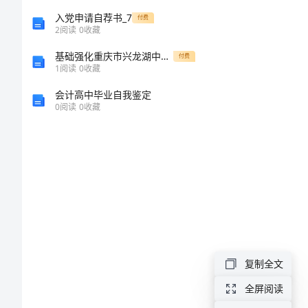
总
入党申请自荐书_7
付费
2
阅读
0
收藏
结
基础强化重庆市兴龙湖中学数学八年级下册三角形定向练习练习题（含答案详解）
付费
1
阅读
0
收藏
员
会计高中毕业自我鉴定
工
0
阅读
0
收藏
个
人
年
终
工
作
复制全文
总
全屏阅读
结