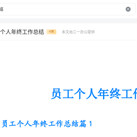
个人年终工作总结
本文由三一办公提供
付费
员工个人年终工作总结
员工个人年终工作总结篇1
来到公司到现在已经有_年时间了。在这_
获得了很多经验教训。在这里，我要
信心
但也存在了诸多不足。回顾过去的一年，现将工作总结如下：