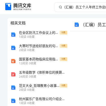
（汇
编）
相关文档
（汇编）员工
员
在全区防汛工作会议上的讲话稿范文
付费
工
1
阅读
0
收藏
大寒时节送给好朋友的句子（130句）
个
付费
2
阅读
0
收藏
人
国家基本药物临床应用指南(内科分钟)
付费
12
阅读
0
收藏
年
五年级数学《体积单位的换算》说课稿
24
阅读
0
收藏
终
范文大全_哲理教育小故事：大师的败笔
付费
工
2
阅读
0
收藏
杭州宸乐广告有限公司介绍企业发展分析报告
作
1
阅读
0
收藏