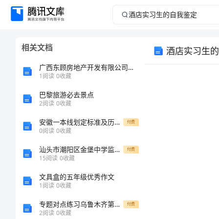
酒
店
相关文档
酒店实习生的
实
广西东顾房地产开发有限公司介绍企业发展分析报告
习
1
阅读
0
收藏
巴黎旅游必去景点
生
2
阅读
0
收藏
的
安徽一本线划定标准及历年变化，为考生选大学提供参考依据
付费
0
阅读
0
收藏
自
汕头市潮阳区金堡中学监控系统工程项目
付费
15
阅读
0
收藏
我
文具盒的五年级优秀作文
鉴
1
阅读
0
收藏
专题对点练习乌鲁木齐第四中学物理八年级下册从粒子到宇宙同步测试练习题（含答案详解）
付费
定
2
阅读
0
收藏