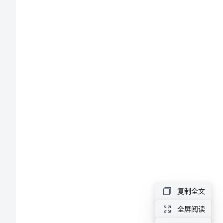
酒
店
实
习
生
的
自
我
鉴
定
光
复制全文
阴
全屏阅读