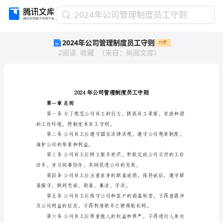
2024
2024年公司管理制度员工守则
年
2024年公司管理制度员工守则
付费
公
2
阅读
收藏
（
来自
：
尚阅文库
）
司
管
理
制
度
员
第一章总则
工