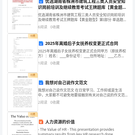
优选湖南省株洲市建筑工程三类人员安全知
识岗前培训及继续教育考试王牌题库【黄金题
质，
同解决工作中的问题。
型】
优选湖南省株洲市建筑工程三类人员安全知识岗前培训
营
及继续教育考试王牌题库【黄金题型】第I部分 单选题
（50题）1. 涉及深基坑、地下暗挖工程、高大模板工程
6
阅读
0
收藏
造
的专项施工方案,施工单位还应当( )。A:
先，影响团队的整体协作效果。
付费
和
2025年离婚后子女抚养权变更正式合同
谐
2025年离婚后子女抚养权变更正式合同甲方（原抚养权
方）：姓名：____身份证号：____住所地址：____乙方
的
（新抚养权方）：姓名：____身份证号：____住所地址：
1
阅读
0
收藏
____鉴于甲乙双方因婚姻关系
第四章处罚及奖励
工
付费
作
我想对自己说作文范文
我想对自己说作文范文 在日常学习、工作抑或是生活
环
中，大家都不可避免地要接触到有关对自己说的作文范
文吧，作文是由文字组成，经过人的思想考虑，通过语
2
阅读
0
收藏
境，
言组织来表达一个主题意义的文体。那么你知道一篇好
的
特
付费
人力资源的价值
制
第五章守则的执行与监督
- The Value of HR - This presentation provides
summary results from key HR research done