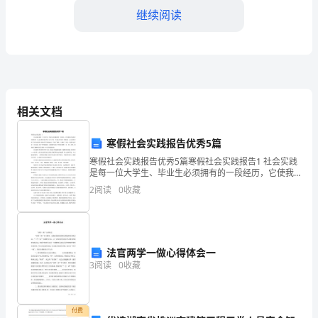
继续阅读
范
公
司
员
相关文档
工
的
寒假社会实践报告优秀5篇
寒假社会实践报告优秀5篇寒假社会实践报告1 社会实践
行
是每一位大学生、毕业生必须拥有的一段经历，它使我
们在实践中巩固知识，社会实践又是对每一位大学生、
为，
2
阅读
0
收藏
毕业生知识的一种检验，它让我们学到了很多在课
提
第三章互动沟通准则
高
法官两学一做心得体会一
员
3
阅读
0
收藏
工
作安排，积极配合工作。
素
付费