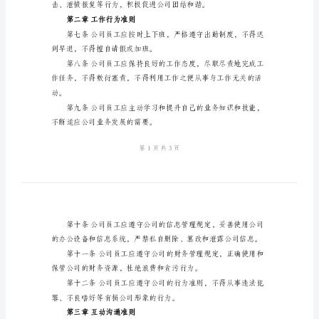
守
的工作环境，特制定本员工守则。
则
维护公司的形象和利益。
2024
年
公
司
管
理
制
度
员
工