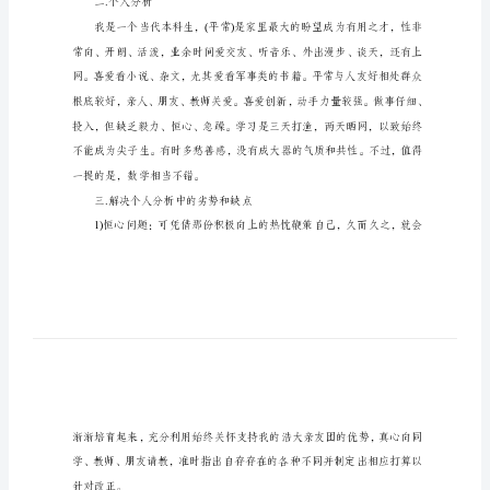
书
一.外部环境分析
1500
1.社会一般环境：
字
一.
外
部
2.保险的特别环境：
环
境
分
析
1.
二.个人分析
社
会