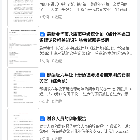
境
国旗下讲话中秋节演讲稿5篇 尊敬的老师，亲爱的同
学： 大家下午好： 中秋节是我最喜爱的一个传统佳
中
节，这天，是一家人团聚的日子。想到一家人一边吃着
1
阅读
0
收藏
月饼，一边赏月的景象，那甭提有多好了! 盼
扮
最新金华市永康市中级统计师《统计基础知
演
识理论及相关知识》统考试题完整版
着
最新金华市永康市中级统计师《统计基础知识理论及相
关知识》统考试题完整版 第1题：单选题(本题1分)某企
为就业预备。(详细规划见后)。
重
业想了解其产品的顾客的满意度，打算在95.45%的置信
1
阅读
0
收藏
度且误差范围不超过5%的条件下估计总体，则需
要
部编版六年级下册道德与法治期末测试卷附
的
答案（综合题）
角
部编版六年级下册道德与法治期末测试卷一.选择题(共10
题，共20分)1.有同学说：“过去的事情就让它过去，想来
完成主要内容：
想去也不能改变，因此，反思没有什么用。”从他的话里
色。
0
阅读
0
收藏
我们能知道，他其实是没有弄明白反思的（
但
财会人员的辞职报告
是
财会人员的辞职报告财会人员的辞职报告1 敬重的王总：
您好！ 首先感谢您对我的信任和支持，让我加入xxx这个
目
团队。虽然刚进入公司一个月，在这段时间里，从内心
1
阅读
0
收藏