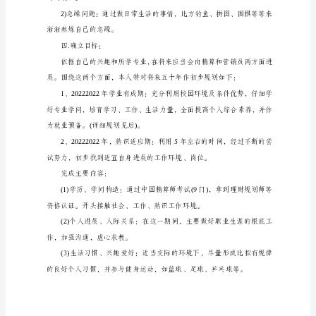
一
般
环
境：
中
国
一提的是，数学相当不错。
政
三.解决个人分析中的劣势和缺点
治
稳
定，
经
济