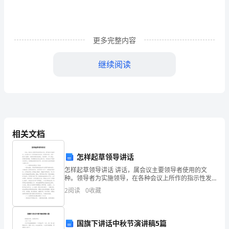
持
续
进
更多完整内容
展。
继续阅读
在
全
球
经
相关文档
济
针对改正。
怎样起草领导讲话
一
怎样起草领导讲话 讲话，属会议主要领导者使用的文
体
种。领导者为实施领导，在各种会议上所作的指示性发
言，即领导讲话。讲话一般专门就某一方面的问题发表
2
阅读
0
收藏
渐渐熬炼自己的急躁。
意见，内容集中，中心突出，容易讲深讲透。讲话稿是
化
会
环
四.确立目标：
国旗下讲话中秋节演讲稿5篇