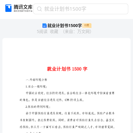
就
就业计划书1500字
业
就业计划书1500字
付费
计
5
阅读
收藏
（
来自
：
万文网
）
划
书
1500
字
就
业
计
划