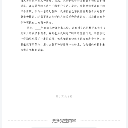
教
学
意识。
总
结
时
间
如
白
驹
过
隙，
转
更多完整内容