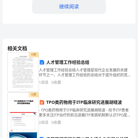
眼
继续阅读
间
我
已
要。
经
相关文档
度
付费
人才管理工作经验总结
过
人才管理工作经验总结人才管理是现代企业发展的关键
了
环节之一，人才管理工作经验的总结对于提升组织的竞
争力和实现可持续发展具有重要意义。在过去的工作经
1
阅读
0
收藏
2024
验中，我逐渐培养了一系列人才管理的技巧和策略，以
下是我总
年
付费
TPO类药物用于ITP临床研究进展胡晓波
作
- TPO类药物用于ITP临床研究进展胡晓波 - 给予ITP患者
更多关注ITP治疗的前沿进展ITP发病机制新认识TPO是
为
针对发病机制的治疗特比澳用于ITP治疗的最新报道
2
阅读
0
收藏
一