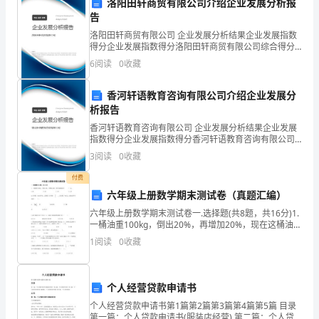
名
洛阳田轩商贸有限公司介绍企业发展分析报
告
幼
体和积极向上的精神状态。
洛阳田轩商贸有限公司 企业发展分析结果企业发展指数
得分企业发展指数得分洛阳田轩商贸有限公司综合得分
儿
说明：企业发展指数根据企业规模、企业创新、企业风
6
阅读
0
收藏
险、企业活力四个维度对企业发展情况进行评价。该企
教
业的
香河轩语教育咨询有限公司介绍企业发展分
师
析报告
的
香河轩语教育咨询有限公司 企业发展分析结果企业发展
指数得分企业发展指数得分香河轩语教育咨询有限公司
第
综合得分说明：企业发展指数根据企业规模、企业创
3
阅读
0
收藏
新、企业风险、企业活力四个维度对企业发展情况进行
来做出积极的贡献。
评价。
一
付费
六年级上册数学期末测试卷（真题汇编）
个
六年级上册数学期末测试卷一.选择题(共8题，共16分)1.
学
一桶油重100kg，倒出20%，再增加20%，现在这桶油重
（ ） kg。A.96 B.80 C.100
1
阅读
0
收藏
期。
在
个人经营贷款申请书
这
个人经营贷款申请书第1篇第2篇第3篇第4篇第5篇 目录
第一篇：个人贷款申请书(服装店经营) 第二篇：个人贷