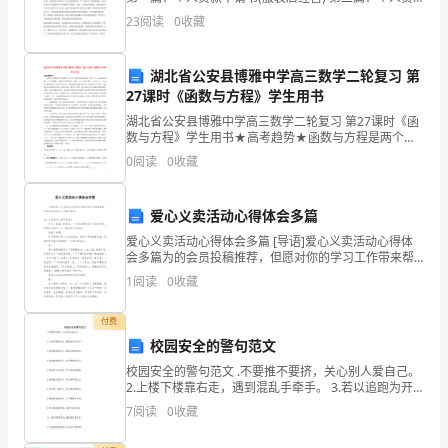
个
款申请书 第三篇：个人投资经营贷款 第四篇：个人投资
23
阅读
0
收藏
经营贷款 第五篇：个人经营贷款 正文第一
学
湖北省公安县博雅中学高三数学二轮复习 第
期
27课时《函数与方程》学生用书
里，
湖北省公安县博雅中学高三数学二轮复习 第27课时《函
数与方程》学生用书★高考趋势★函数与方程是两个不
我
同的概念，但它们之间有着密切的联系，方程f(x)＝0的
0
阅读
0
收藏
解就是函数y＝f(x)的图像与x轴的交点的横坐
经
爱心义卖活动心得体会多篇
历
爱心义卖活动心得体会多篇 [导语]爱心义卖活动心得体
了
会多篇为的会员投稿推荐，但愿对你的学习工作带来帮
助。爱心义卖活动心得体会篇1 天空，像海一样湛蓝，一
1
阅读
0
收藏
各
朵朵云彩排成了巨大的笑脸，仿佛
种
付费
校园安全的警句范文
挑
校园安全的警句范文 .不要推不要挤，关心别人爱自己。
2.上楼下楼靠右走，遇到混乱手牵手。 3.若以追跑为开
战，
心，将以后悔而伤心。 4.玩耍嬉戏要当心，安全警钟
7
阅读
0
收藏
也