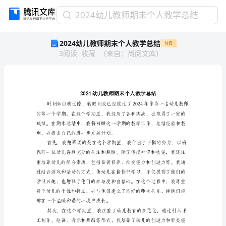
2024
2024幼儿教师期末个人教学总结
幼
2024幼儿教师期末个人教学总结
付费
儿
3
阅读
收藏
（
来自
：
尚阅文库
）
教
师
期
末
个
人
教