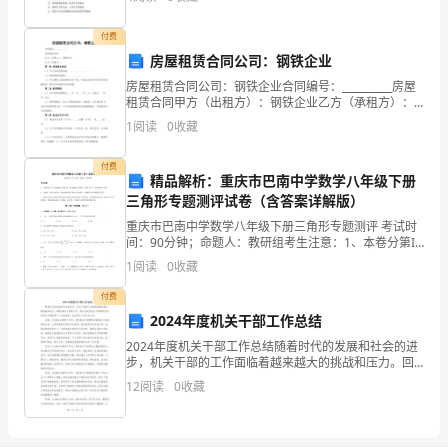
资质
一
大家有所作用。 1、讲卫生人民安康兴百业，重质量食
分
产品服务
付费
北
房屋租赁合同公司：钢铁企业
京
房屋租赁合同公司：钢铁企业合同编号：__________房屋
1.3
发展历程
租赁合同甲方（出租方）：钢铁企业乙方（承租方）：
文
第一条 房屋基本信息1.1 甲方出租房屋地址：
1
阅读
0
收藏
____________________1.2
网
付费
精品解析：重庆市巴南中学数学八年级下册
亿
2
三角形专题测评试卷（含答案详解版）
联
重庆市巴南中学数学八年级下册三角形专题测评 考试时
间：90分钟；命题人：教研组考生注意：1、本卷分第I
科
卷（选择题）和第Ⅱ卷（非选择题）两部分，满分100
1
阅读
0
收藏
分，考试时间90分钟2、答卷前，考生务必用0.5
技
付费
2024年度机关干部工作总结
有
2024年度机关干部工作总结随着时代的发展和社会的进
限
步，机关干部的工作面临着越来越大的挑战和压力。回
顾2024年度的工作，我认为我们机关干部团队在各项工
12
阅读
0
收藏
公
作中都取得了一定的成绩，但也存在一些不足之处。首
司