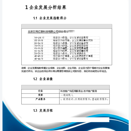
析
报
告
北
免责声明:
京
如需引用或合作，请与我方联系:
文
网
亿
联
科
技
1
有