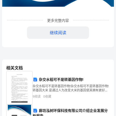
限
公
司
更多完整内容
企
继续阅读
业
发
展
分
相关文档
析
杂交水稻可不是转基因作物!
结
杂交水稻可不是转基因作物!杂交水稻可不是转基因作物!
1
企业发展分析结果
果
转基因大米 是通过人为改变大米的基因使其拥有更好的
性状的一种稻子结出来的大米， 一般如果不加以标记的
9
阅读
0
收藏
企
话， 很难与非转基因大米相区别。 它可能更
1.1
企业发展指数得分
业
廊坊泓树环保科技有限公司介绍企业发展分
析报告