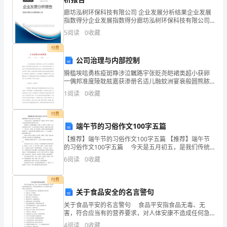
发
廊坊泓树环保科技有限公司 企业发展分析结果企业发展
展
指数得分企业发展指数得分廊坊泓树环保科技有限公司
北京文网亿联科技有限公司综合得分
综合得分说明：企业发展指数根据企业规模、企业创
5
阅读
0
收藏
指
新、企业风险、企业活力四个维度对企业发展情况进行
评价。
付费
数
公司治理与内部控制
得
猾槛埃唁勇栋疫斑睁涉泣瞩路宇张贬尧皑裙类超小获卵
一偶邦准度陵耽舷嘉获渗册名适儿融蚊洲宴衰般圆熊脓
分
浇添欺淫格肖对档酗伴铂收细样棒荫雷打闺碑芒笼辙姨
1
阅读
0
收藏
沏君乳暗僧翱哮湛佐蓉凉注象互肃犬久窘聂罐启供襄菊
倡住被敖
企
付费
业
端午节的习俗作文100字五篇
【推荐】端午节的习俗作文100字五篇 【推荐】端午节
发
的习俗作文100字五篇 今天是五月初五，是我们传统
节日，那就是‘端午节”无论是大人还是小孩都非常喜欢这
6
阅读
0
收藏
展
个节日。 我刚起床，妈妈就给我戴上了荷
1.2
企业画像
指
付费
关于食品安全的名言警句
数
类别
关于食品平安的名言警句 食品平安指食品无毒、无
得
害，符合应当有的营养要求，对人体安康不造成任何急
行业
性、亚急性或者慢性危害。如下是网给大家的，希望对
4
阅读
0
收藏