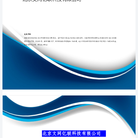
公
司
介
专业品质权威
绍
企
业
发
展
分