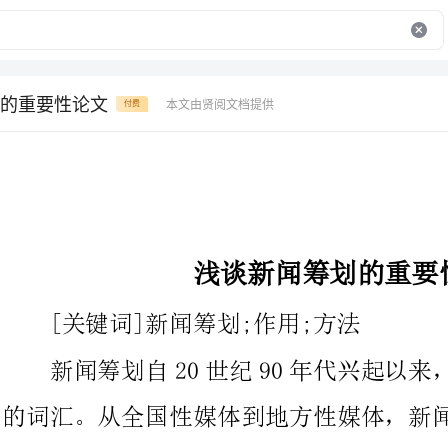
的重要性论文
本文由贤阅文档提供
付费
浅谈新闻筹划的重要性论文
[关键词]新闻筹划;作用;方法
新闻筹划自20世纪90年代兴起以来，已成为新闻界颇为流行
的词汇。从全国性媒体到地方性媒体，新闻筹划的重要性正逐步凸
显。越来越多的媒体成立了专门的新闻筹划部门，以详细的组织措
施使筹划制度化、标准化。那幺，为什幺新闻筹划如此重要？
《哈佛企业管理》丛书中关于筹划有这样的论述：“筹划是一