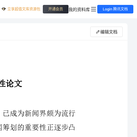
立享超值文库资源包
我的资料库
开通会员
Login 腾讯文档
编辑文档