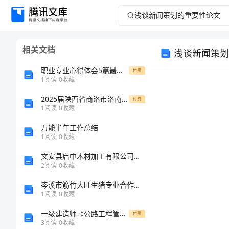
浅
谈
相关文档
浅谈新闻策划
新
职业专业心得体会5篇最新体会
付费
闻
1
阅读
0
收藏
2025届陕西省商洛市洛南中学高一生物上学期期末检测试题含解析
策
付费
1
阅读
0
收藏
划
万能半年工作总结
1
阅读
0
收藏
的
文安县启中木材加工有限公司介绍企业发展分析报告
2
阅读
0
收藏
重
岑溪市筋竹大旺生猪专业合作社介绍企业发展分析报告
要
1
阅读
0
收藏
一级建造师《公路工程管理与实务》试题D卷
付费
性
3
阅读
0
收藏