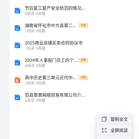
论
节后复工复产安全防范的情况报告
8
阅读
0
收藏
文
湖南省怀化市中方县第二中学高二语文月考试题含解析
付费
1
阅读
0
收藏
浅
2025商业店铺买卖合同协议书
谈
1
阅读
0
收藏
新
2024年人事部门员工的个人工作总结
付费
4
阅读
0
收藏
闻
高中历史第三单元近代中国经济结构的变动与资本主义的曲折发展第9课近代中国经济结构的变动课件新人教版必修2
付费
筹
2
阅读
0
收藏
划
范县景景网络贸易有限公司介绍企业发展分析报告
8
阅读
0
收藏
的
重
复制全文
要
全屏阅读
性