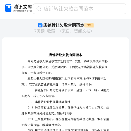
店
店铺转让欠款合同范本
铺
店铺转让欠款合同范本
付费
转
7
阅读
收藏
（
来自
：
贤阅文档
）
让
欠
款
合
同
范
本