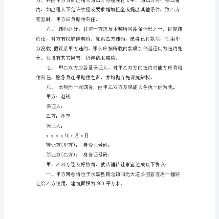
同
是
当
其余款于点交完讫之日一次付清。
事
人
期，并定于商行现场为点交地点。
或
五、特约事项：
当
事
双
方
之
间
设