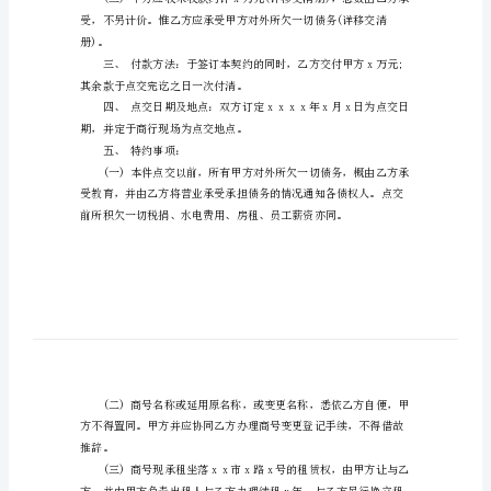
范本，一起来看一下吧。
店
铺
转
让
国商行，转让予乙方经营。
欠
二、本件
款
合
同
范
册所记载价格，增减给付现金。
本
合
册)。