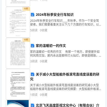
决认知冲突的一种有效方法，即个体
就
付费
是
2024年秋季安全行车知识
的
2024年秋季安全行车知识____年秋季，作为一个安全驾
驶者，我们需要着重关注以下几个方面的行车知识，以
店
确保道路上的驾驶安全。一、行车安全常识1. 定期检查
5
阅读
0
收藏
和保养车辆：经常检查车辆的油水、刹车、灯光等
铺
付费
转
家的温暖初一的作文
家的温暖初一优秀的作文 有那一个地方，即使屋外如
让
何风雨交加，屋内永远是那样灯火灿烂，即使是精致，
但也足够温馨，即使我们在外面受了多大的伤，走得多
3
阅读
0
收藏
欠
远，那一扇熟悉的门依然向我们翻开，门后永远有那样
的两
款
关于减小大型船舶外板滚弯直线度误差的研
合
究
关于减小大型船舶外板滚弯直线度误差的研究减小大型
同
船舶外板滚弯直线度误差的研究摘要：大型船舶外板滚
弯直线度误差对于船舶航行性能和安全性具有重要影
1
阅读
0
收藏
范
响。本论文通过系统地研究了减小大型船舶外板滚弯直
线度误差的
本，
北京飞天高度影视文化中心（有限合伙）介