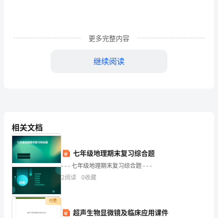
立、
变
更、
更多完整内容
终
继续阅读
止
民
事
推辞。
关
相关文档
系
七年级地理期末复习综合题
的
- - - 七年级地理期末复习综合题 - - -
协
2
阅读
0
收藏
受害时，甲方应负赔偿责任。
议。
付费
依
超声生物显微镜及临床应用课件