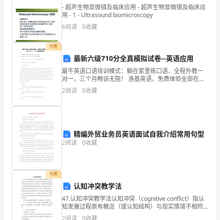
法
- 超声生物显微镜及临床应用 - 超声生物显微镜及临床应
用 - 1 - Ultrasound biomicroscopy
成
6
阅读
0
收藏
分。假设有其它损害，仍得请
立
付费
的
最新六级710分全真模拟试卷--英语应用
最牛英语口语培训模式：躺在家里练口语，全程外教一
合
对一，三个月畅谈无阻！ 洛基英语，免费体验全部在线
一对一课程：www.rockyclass.com/ielts/xd.html（报名
同，
2
阅读
0
收藏
网址）Part Ⅲ
甲方：赵钱
受
保证人：
法
精编外贸业务员英语面试自我介绍常用句型
律
乙方：孙李
2
阅读
0
收藏
保
保证人：
护。
付费
xxxx年x月x日
认知冲突教学法
下
转让方(甲方)：身份证号码：
47.认知冲突教学法认知冲突（cognitive conflict）指认
知发展过程原有概念（或认知结构）与现实情境不相符
面
顶让方(乙方)：身份证号码：
时在心理上所产生的矛盾或冲突。皮亚杰认为调节是解
2
阅读
0
收藏