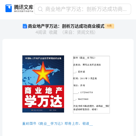
商
商业地产学万达：剖析万达成功商业模式
业
商业地产学万达：剖析万达成功商业模式
付费
地
4
阅读
收藏
（
来自
：
贤阅文档
）
产
学
万
达：
剖
析
万