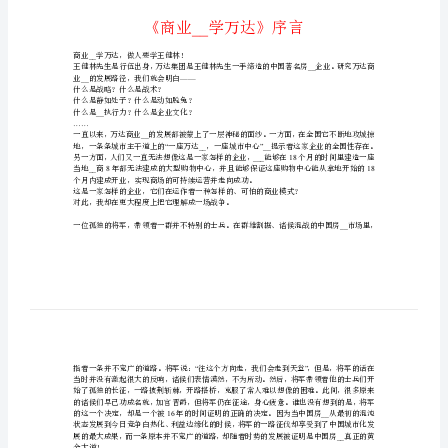
达
成
功
商
业
模
式
重
磅
图
__