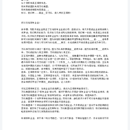
书
__
商业学万达，做人要学王健林！
《商
业的发展路径，我们就会明白
__——
业
什么是战略？什么是战术？
__
什么是静如处子？什么是动如脱兔？
__
什么是执行力？什么是企业文化？
学
……
__
万
达》
即
将
对此，我却在更大程度上把它理解成一场战争。
上
市，
敬
请