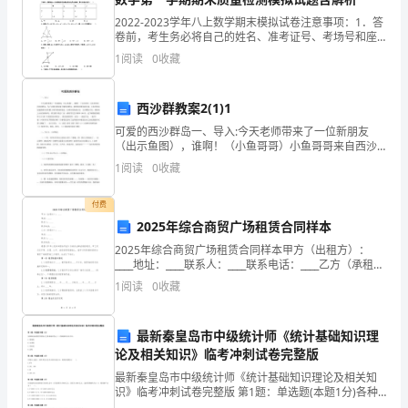
达，
2022-2023学年八上数学期末模拟试卷注意事项：1．答
卷前，考生务必将自己的姓名、准考证号、考场号和座
做
位号填写在试题卷和答题卡上。用2B铅笔将试卷类型
1
阅读
0
收藏
（B）填涂在答题卡相应位置上。将条形码粘贴在答
人
要
西沙群教案2(1)1
____
可爱的西沙群岛一、导入:今天老师带来了一位新朋友
学
（出示鱼图），谁啊！（小鱼哥哥）小鱼哥哥来自西沙
群岛，为了让我们更好地了解西沙群岛，感受西沙群岛
王
1
阅读
0
收藏
羊。万达的创始人
的可爱，小鱼哥哥决定邀请我们再次踏上西沙群岛的旅
途，去那
健
付费
__
2025年综合商贸广场租赁合同样本
林！
2025年综合商贸广场租赁合同样本甲方（出租方）：
__
王
____地址：____联系人：____联系电话：____乙方（承租
方）：____地址：____联系人：____联系电话：____根据
1
阅读
0
收藏
《中华人民共和国合
健
林
最新秦皇岛市中级统计师《统计基础知识理
__
使命和襟怀开创
论及相关知识》临考冲刺试卷完整版
先
最新秦皇岛市中级统计师《统计基础知识理论及相关知
生
识》临考冲刺试卷完整版 第1题：单选题(本题1分)各种
账务处理程序的特点主要表现在登记（）的依据和方法