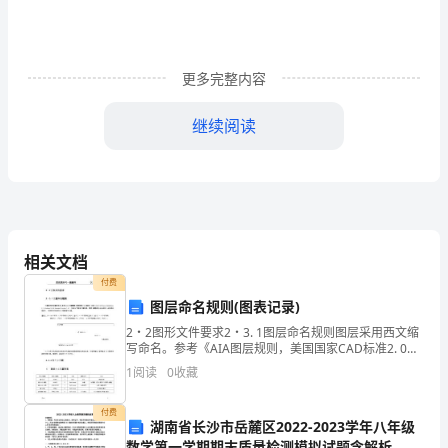
__《商
业
__
更多完整内容
学
继续阅读
万
达》
序
言
相关文档
商
付费
金大道！
图层命名规则(图表记录)
业
这个将军就是王健林先生。
2・2图形文件要求2・3. 1图层命名规则图层采用西文缩
他所带的团队就是万达集团。
写命名。参考《AIA图层规则，美国国家CAD标准2. 0
__
__
他所指着的道路就是商业。
版》（AIA CAD Layer Guidelines, U. S. National
1
阅读
0
收藏
——__
所以，我们要商
学
付费
万
湖南省长沙市岳麓区2022-2023学年八年级
数学第一学期期末质量检测模拟试题含解析
何以打造百年企业？