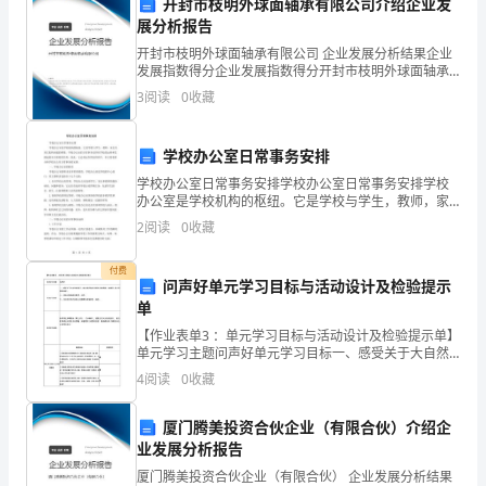
开封市枝明外球面轴承有限公司介绍企业发
展分析报告
高
A．说明高度分化的植物细胞具有全能性
开封市枝明外球面轴承有限公司 企业发展分析结果企业
一
发展指数得分企业发展指数得分开封市枝明外球面轴承
有限公司综合得分说明：企业发展指数根据企业规模、
B．植物细胞的全能性得以表达要离开母体
3
阅读
0
收藏
生
企业创新、企业风险、企业活力四个维度对企业发展情
况进
物
C．新植株的形成是细胞分裂和分化的结果
学校办公室日常事务安排
上
学校办公室日常事务安排学校办公室日常事务安排学校
D．高度分化的动物细胞也具有全能性
办公室是学校机构的枢纽。它是学校与学生，教师，家
学
长及其它机构沟通的桥梁。学校办公室的日常事务安排
2
阅读
0
收藏
对学校的运转和发展起着至关重要的作用，因此，它必
须运作得
期
付费
问声好单元学习目标与活动设计及检验提示
期
单
末
【作业表单3 ：单元学习目标与活动设计及检验提示单】
单元学习主题问声好单元学习目标一、感受关于大自然
学
的音乐，能以歌声表达热爱生活的情趣，知道同 学之间
4
阅读
0
收藏
团结友爱。二、动脑为歌曲编创歌词、动作。三、主动
评
业
厦门腾美投资合伙企业（有限合伙）介绍企
水
业发展分析报告
厦门腾美投资合伙企业（有限合伙） 企业发展分析结果