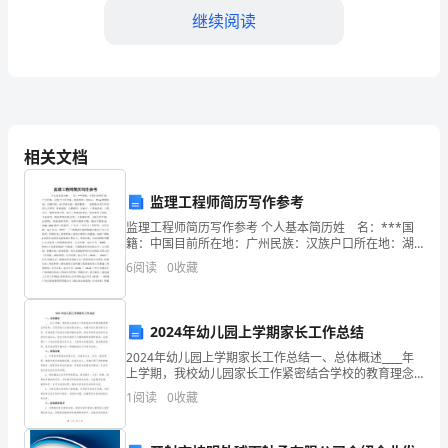
解
继续阅读
析
2025
届
C．淀粉酶D．呼吸氧化酶
相关文档
江
西
监理工程师简历写作参考
监理工程师简历写作参考 个人基本简历姓 名：***国
省
籍：中国目前所在地：广州民族：汉族户口所在地：湖
南身材：165 cm 55 kg婚姻状况：已婚年龄：45培训
上
6
阅读
0
收藏
认证：诚信徽章： 求职意向及工
饶
2024年幼儿园上学期家长工作总结
第
2024年幼儿园上学期家长工作总结一、总体概述____年
二
上学期，我校幼儿园家长工作紧密结合学校的教育理念
和目标，以促进幼儿全面发展为核心，加强与家长的沟
1
阅读
0
收藏
中
通与合作，有效提高了家校互动的质量和效果。通过多
学
不正确的是（）