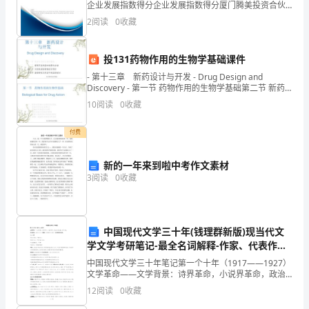
平
企业发展指数得分企业发展指数得分厦门腾美投资合伙
企业（有限合伙）综合得分说明：企业发展指数根据企
2
阅读
0
收藏
测
业规模、企业创新、企业风险、企业活力四个维度对企
业发
试
投131药物作用的生物学基础课件
试
- 第十三章 新药设计与开发 - Drug Design and
Discovery - 第一节 药物作用的生物学基础第二节 新药
题
开发的基本途径与方法第
10
阅读
0
收藏
含
付费
解
新的一年来到啦中考作文素材
析
3
阅读
0
收藏
一、
单
中国现代文学三十年(钱理群新版)现当代文
选
学文学考研笔记-最全名词解释-作家、代表作品
分析
中国现代文学三十年笔记第一个十年（1917——1927）
题
文学革命——文学背景：诗界革命，小说界革命，政治
小说风潮，林译小说。发生标志：1917年1月，胡适在
（本
12
阅读
0
收藏
《新青年》发表了《文学改良刍议》。提出八事须