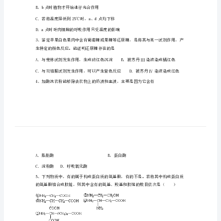
学
高
一
生
物
上
学
期
A．c点时植物的CO2产生量为N1+N2
期
B．b点时植物才开始进行光合作用
末