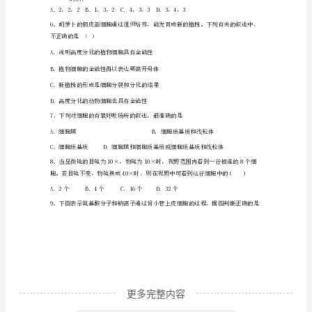
C．若将温度降低到25℃时，a、d点均下移
学
D．a点时叶
业
水
生特定的颜色反应。能证明还原糖存在的是
平
测
试
试
题
含
更多完整内容