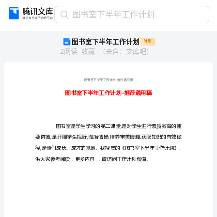
图
图书室下半年工作计划
书
图书室下半年工作计划
付费
室
2
阅读
收藏
（
来自
：
文库吧
）
下
半
年
工
作
计
划