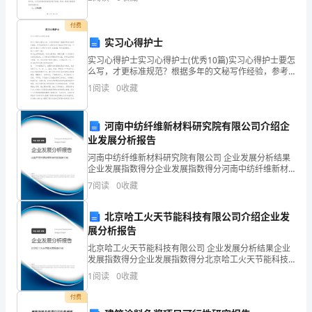
人，我的主要工作职责包括：1.开展工作计划：制定年
冶
度、
付费
情
实习心得护士
操,
实习心得护士实习心得护士(优秀10篇)实习心得护士要怎
么写，才更标准规范？根据多年的文秘写作经验，参考
优秀的实习心得护士样本能让你事半功倍，下面分享
培
1
阅读
0
收藏
【实习心得护士(优秀10篇)】，供你选择借鉴。
养
河南中纺纤维新材料研究院有限公司介绍企
审
业发展分析报告
2
第页共
页
美
河南中纺纤维新材料研究院有限公司 企业发展分析结果
企业发展指数得分企业发展指数得分河南中纺纤维新材
料研究院有限公司综合得分说明：企业发展指数根据企
情
7
阅读
0
收藏
业规模、企业创新、企业风险、企业活力四个维度对企
业发
趣,
北京哈工火天节能科技有限公司介绍企业发
展分析报告
获
北京哈工火天节能科技有限公司 企业发展分析结果企业
取
发展指数得分企业发展指数得分北京哈工火天节能科技
有限公司综合得分说明：企业发展指数根据企业规模、
1
阅读
0
收藏
知
企业创新、企业风险、企业活力四个维度对企业发展情
况进
付费
识