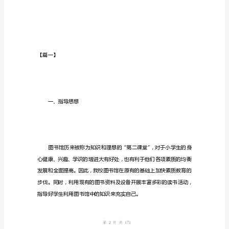
通
用
稿
图
书
室
是
学
生
学
习
的
1
第页共
页
第