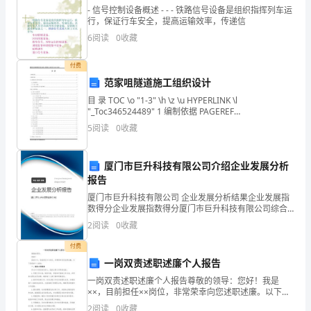
的
- 信号控制设备概述 - - - 铁路信号设备是组织指挥列车运
行，保证行车安全，提高运输效率，传递信
重
【篇一】
6
阅读
0
收藏
要
付费
阵
范家咀隧道施工组织设计
目 录 TOC \o "1-3" \h \z \u HYPERLINK \l
地,
"_Toc346524489" 1 编制依据 PAGEREF
_Toc346524489 \h 4 HYPERLINK
是
5
阅读
0
收藏
一、指导思想
开
厦门市巨升科技有限公司介绍企业发展分析
阔
报告
厦门市巨升科技有限公司 企业发展分析结果企业发展指
学
数得分企业发展指数得分厦门市巨升科技有限公司综合
得分说明：企业发展指数根据企业规模、企业创新、企
生
2
阅读
0
收藏
业风险、企业活力四个维度对企业发展情况进行评价。
该企
付费
视
一岗双责述职述廉个人报告
野,
一岗双责述职述廉个人报告尊敬的领导：您好！我是
××，目前担任××岗位，非常荣幸向您述职述廉。以下是
陶
我的个人报告：一、岗位工作职责作为××岗位的负责
2
阅读
0
收藏