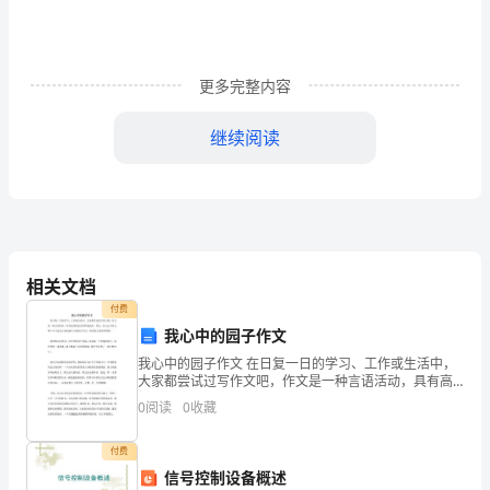
二
课
堂,
更多完整内容
是
继续阅读
对
学
生
进
相关文档
行
付费
我心中的园子作文
素
我心中的园子作文 在日复一日的学习、工作或生活中，
大家都尝试过写作文吧，作文是一种言语活动，具有高
质
度的综合性和创造性。那么，怎么去写作文呢？以下是
0
阅读
0
收藏
为大家的我心中的园子作文，希望对大家有所帮助。
教
付费
育
信号控制设备概述