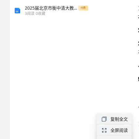
名
2025届北京市衡中清大教育集团高一生物上册期末学业水平测试模拟试题含解析
付费
3
阅读
0
收藏
校
高
一
化
学
下
学
复制全文
期
全屏阅读
期