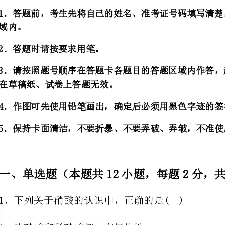
在草稿纸、试卷上答题无效。
4．作图可先使用铅笔画出，确定后必须用黑色字迹的签字笔描黑。
5．保持卡面清
一、单选题（本题共12小题，每题2分，共24分）
1、下列关于硝酸的认识中，正确的是()
A．浓硝酸和稀硝酸都具有氧化性
B．浓硝酸与金属反应不放氢气，而稀硝酸与金属反应可置换出氢气
C．因常温下铝和铁不与浓硝酸反应，所以浓硝酸可盛放在铝制或铁制容器中
D．硝酸与金属反应时，只表现出氧化性