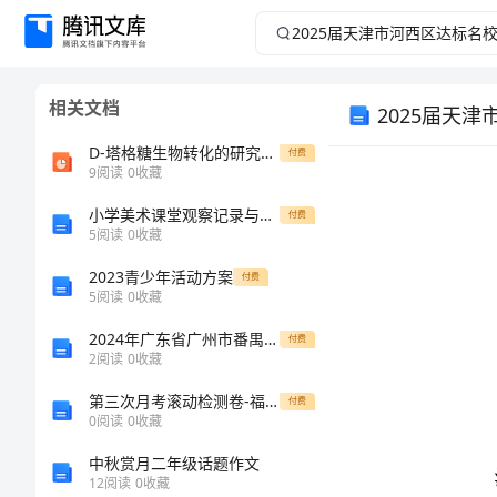
2025
届
相关文档
2025届天
天
D-塔格糖生物转化的研究进展
付费
津
9
阅读
0
收藏
市
小学美术课堂观察记录与分析
付费
5
阅读
0
收藏
河
2023青少年活动方案
付费
5
阅读
0
收藏
西
2024年广东省广州市番禺区广东第二师范学院番禺附中高一生物上册期末综合测试模拟试题含解析
付费
2
阅读
0
收藏
区
注意事项:
第三次月考滚动检测卷-福建泉州市永春第一中学物理八年级下册物质的物理属性综合测试试卷（含答案详解版）
付费
达
0
阅读
0
收藏
域内。
中秋赏月二年级话题作文
标
12
阅读
0
收藏