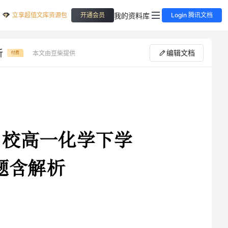
立享超值文库资源包
我的资料库
开通会员
Login 腾讯文档
析
编辑文档
本文由豆柴提供
付费
2025届天津市河西区达标名校高一化学下学
1．答题前，考生先将自己的姓名、准考证号码填写清楚，将条形码准确粘贴在条形码区