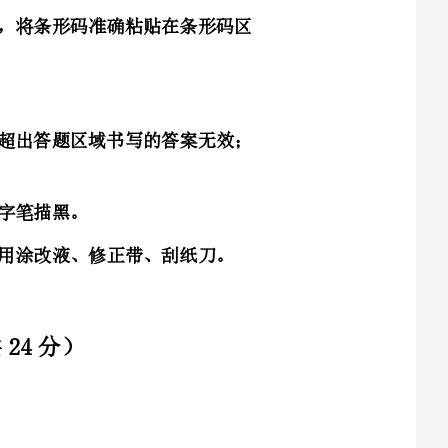
3．请按照题号顺序在答题卡各题目的答题区域内作答，超出答题区域书写的答案无效；
洁，不要折暴、不要弄破、弄皱，不准使用涂改液、修正带、刮纸刀。