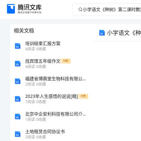
小
学
相关文档
小学语文《种
语
培训结束汇报方案
文
4
阅读
0
收藏
找宾馆五年级作文
《种
付费
4
阅读
0
收藏
树》
福建省博鼎堂生物科技有限公司介绍企业发展分析报告
2
阅读
0
收藏
第
2023年人生感悟的说说[精]
付费
7
阅读
0
收藏
二
北京中企安利科技有限公司介绍企业发展分析报告
课
1
阅读
0
收藏
土地租赁合同协议书
时
2
阅读
0
收藏