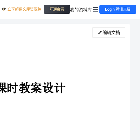
立享超值文库资源包
我的资料库
开通会员
Login 腾讯文档
编辑文档