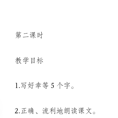
第二课时
教学目标
1.写好幸等5个字。
2.正确、流利地朗读课文。
3.拓展延伸，激趣谈话，培养学
FFKJ.Net]保护小树、保护自然
的良好意识。