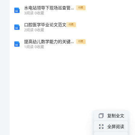
教
水电站领导下现场巡查管理规定
付费
3
阅读
0
收藏
案
口腔医学毕业论文范文
付费
2
阅读
0
收藏
设
提高幼儿数学能力的关键：针对大班的数学活动教案
付费
1
阅读
0
收藏
计
小
学
语
文
《种
树》
复制全文
第
全屏阅读