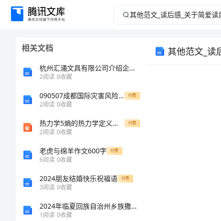
其
他
相关文档
其他范文_读
范
杭州汇涌文具有限公司介绍企业发展分析报告
文
2
阅读
0
收藏
_
090507成都国际灾害风险大会(IDRC)
付费
2
阅读
0
收藏
读
热力学5熵的热力学定义和统计本质
付费
2
阅读
0
收藏
后
篇一
老虎与绵羊作文600字
付费
6
阅读
0
收藏
感
2024朋友结婚快乐祝福语
付费
_
3
阅读
0
收藏
2024年临夏回族自治州乡族撒拉族自治县国家电网招聘之机械动力类考试题库含答案（新）
关
1
阅读
0
收藏