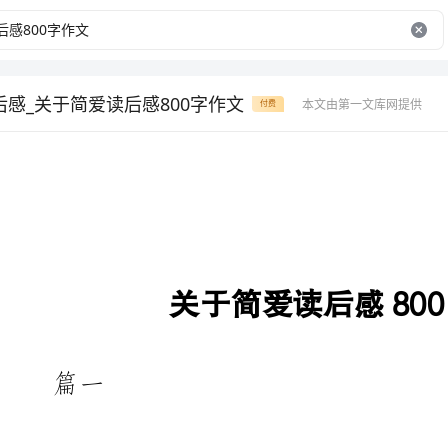
后感_关于简爱读后感800字作文
本文由第一文库网提供
付费
关于简爱读后感800字作文
《简爱》自1847年问世，至今
影响他的光芒。今天他仍是一部伟