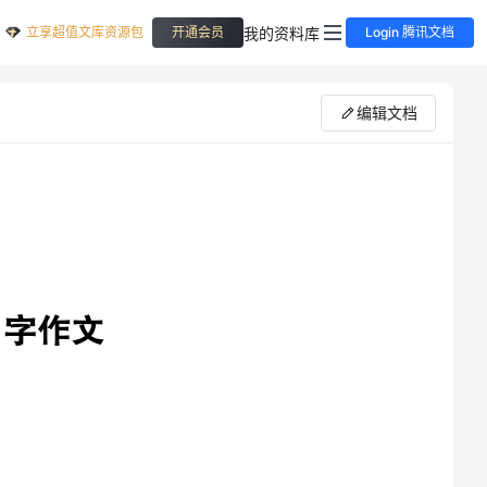
立享超值文库资源包
我的资料库
开通会员
Login 腾讯文档
编辑文档
已过去160多年。时光并不
大的作品，很受中国读者的喜