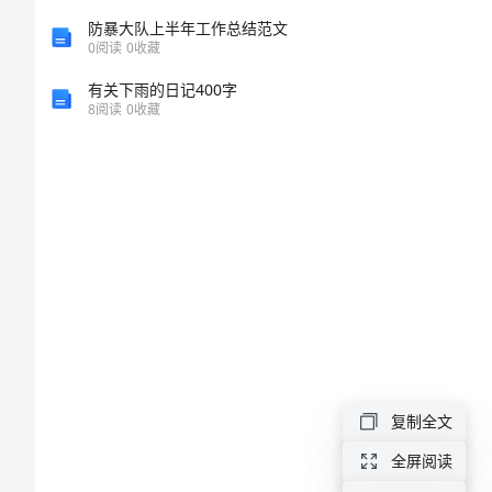
于
防暴大队上半年工作总结范文
0
阅读
0
收藏
简
有关下雨的日记400字
8
阅读
0
收藏
爱
读
后
感
800
字
作
复制全文
全屏阅读
文