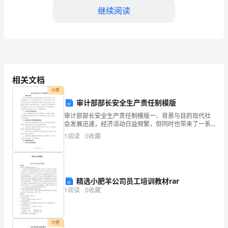
年
继续阅读
度
工
作
申报纳税，确保公司税务合规。
相关文档
总
付费
结
审计部部长安全生产责任制模版
和化解各类风险。
一、
审计部部长安全生产责任制模版一、背景与目的现代社
会发展迅速，经济活动日益频繁，但同时也带来了一系
二、工作成果
列安全隐患和风险。为了保障企业的安全生产，确保员
工
1
阅读
0
收藏
工的生命财产安全，建立健全安全生产责任制显得尤为
重要。作
作
回
精选小肥羊公司员工培训教材rar
顾
1
阅读
0
收藏
2024
实的财务保障。
年
付费