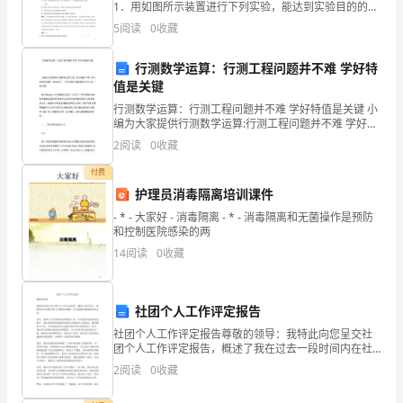
1．用如图所示装置进行下列实验，能达到实验目的的是
( )。A．瓶中盛有适量浓H2SO4，从A口进气来干燥
务
5
阅读
0
收藏
NH3B．从B口进气，用排空气法收集CO
继
行测数学运算：行测工程问题并不难 学好特
值是关键
续
行测数学运算：行测工程问题并不难 学好特值是关键 小
增
编为大家提供行测数学运算:行测工程问题并不难 学好特
值是关键,一起来学习一下吧!希望大家能顺利应对行测工
2
阅读
0
收藏
长，
程问题!
付费
财
护理员消毒隔离培训课件
务
- * - 大家好 - 消毒隔离 - * - 消毒隔离和无菌操作是预防
和控制医院感染的两
工
14
阅读
0
收藏
作
承
社团个人工作评定报告
社团个人工作评定报告尊敬的领导：我特此向您呈交社
担
团个人工作评定报告，概述了我在过去一段时间内在社
团中的工作情况和成绩，以及面临的挑战和改进方向。
2
阅读
0
收藏
了
首先，我参与了社团的组织和策划工作。在社团活动的