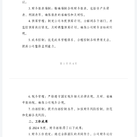
新
工
作
成果。
总
结
2024
年
率。
公
司
财
议。
务