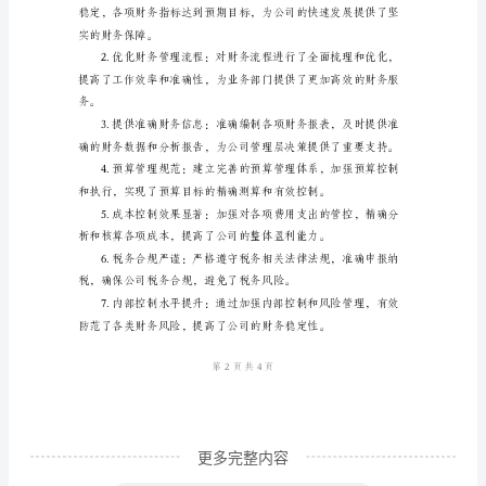
部
年
度
最
新
现。
工
作
提高公司整体盈利能力。
总
结
财
务
部
更多完整内容
2024