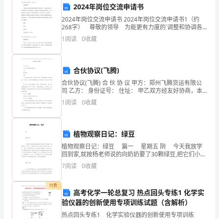
2024年岗位交流申请书
是
2024年岗位交流申请书 2024年岗位交流申请书1（约
公
268字） 尊敬的领导 为能更有力度的`调整和协调各
部门的各项工作，强化和落实公司制定的各项工作计划
务。
1
阅读
0
收藏
和制度，现在我向企业领导申请行政副总一职
司
高
合伙协议(飞腾)
速
合伙协议(飞腾) 合 伙 协 议 甲方：郑州飞腾货运有限公
司 乙方： 身份证号： 住址： 甲乙双方经友好协商，本
发
着自愿、诚信、互利共赢的原则，就共同出资、共担风
1
阅读
0
收藏
险、
展
的
植物观察日记：绿豆
植物观察日记：绿豆 篇一 星期五 阴 今天我放学
一
回到家,就按杨老师说的向奶奶要了30颗绿豆,把它们小心
地放到装满了水的矿泉水瓶里,我一边放一边想:小绿豆快
年，
7
阅读
0
收藏
发芽,好让我快点写观
各
付费
高考化学一轮总复习 热点回头专练1 化学实
项
验仪器的创新使用专项训练试题（含解析）
热点回头专练1 化学实验仪器的创新使用专项训练
业