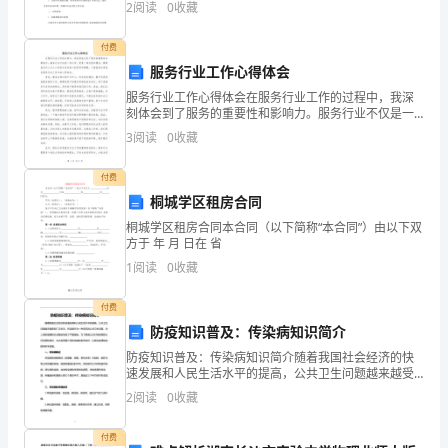
试
2
阅读
0
收藏
地发展我校的田径运动，特制定本规划工作计划，以明
确未来一
试
付费
服务行业工作心得体会
卷
服务行业工作心得体会在服务行业工作的过程中，我深
D
刻体会到了服务的重要性和影响力。服务行业不仅是一
项工作，更是一种态度和理念，需要我们对人与人之间
3
阅读
0
收藏
卷
的关系有深入的思考和理解。下面我将分享我在服务行
业工作中
附
B、甲与
付费
桐城学区租房合同
离
C、如甲、丁
答
桐城学区租房合同本合同（以下简称“本合同”）由以下双
方于 年 月 日在 省
案
1
阅读
0
收藏
考
管
筑工程，施工队承建并向甲公司交纳
付费
试
防疫知识普及：传染病知识简介
须
防疫知识普及：传染病知识简介随着我国社会经济的快
下列哪一选项是正确的？（）
速发展和人民生活水平的提高，公共卫生问题越来越受
知：
到广泛关注。传染病作为一种常见的公共卫生问题，对
A、合作施工协议有效
2
阅读
0
收藏
人类的健康和社会稳定构成了严重威胁。为了提高公众
1、
对传染病
B、建筑施工合同属于效力待定
付费