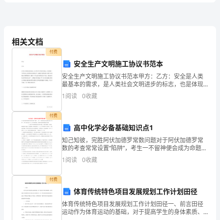
国
家
相关文档
A、股东应当具有完全民事行为能力
司
付费
B、股东资格可以作为遗产继承
安全生产文明施工协议书范本
法
C、非法人组织不能成为公司的股东
安全生产文明施工协议书范本甲方：乙方：安全是人类
考
最基本的需求，是人类社会文明进步的标志，也是体现
D、外国自然人不能成为我国公司的股东
一个单位的人文素质和综合管理水平。为确保人民群众
1
阅读
0
收藏
的生命财产安全，保证工程顺利进行，根据《中华人民
试
付费
（试
高中化学必备基础知识点1
A、该上市公司的监事
卷
知己知彼，完胜阿伏加德罗常数问题对于阿伏加德罗常
数的考查常常设置“陷阱”，考生一不留神便会成为命题设
B、该上市公司的实际控制人
三）
定者的“猎物”。考生只要注意以下六点，便可避开陷阱，
1
阅读
0
收藏
完胜阿伏加德罗常数的相关问题。
C、该上市公司财务报告的刊登媒体
能
D、该上市公司的证券承销商
付费
力
体育传统特色项目发展规划工作计划田径
体育传统特色项目发展规划工作计划田径一、前言田径
测
运动作为体育运动的基础，对于提高学生的身体素质、
培养团队合作精神和竞争意识具有重要意义。为了更好