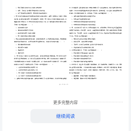
市
（
区）
力
姓名
考
准
证号
测
………
国家司法考试
试卷三）能力测试试卷
（
D
密
……….………
试
…
考试须知
：
封
………………
1、考试时间：180分钟，本卷满分为150分。
试
…
线
………………
…
卷
内
……..………
………
D
不
………………
单选题
本大题共
题
每题
分
共
一、
（
50
，
1
，
50
…….
卷
准
………………
答
…….
附
更多完整内容
题
……………
A、法院
答
继续阅读
B、派出所民警对民事纠纷进行调解
案