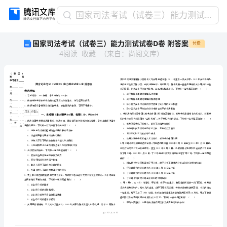
国
国家司法考试（试卷三）能力测试试卷D卷 附答案
家
国家司法考试（试卷三）能力测试试卷D卷 附答案
付费
司
4
阅读
收藏
（
来自
：
尚阅文库
）
法
考
试
（试
卷
三）
能
省