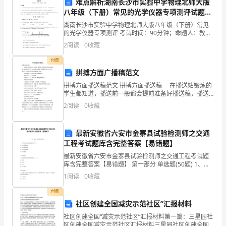
难点解析湖南长沙市实验中学物理北师大版
考
C、施工队有权向甲公司主张工程款
八年级（下册）常见的光学仪器专项测评试题
D、甲公司有权拒绝支付剩余工程款
（含解析）
试
湖南长沙市实验中学物理北师大版八年级（下册）常见
的光学仪器专项测评 考试时间：90分钟；命题人：教研
离
9、甲在乙经营的酒店进餐时饮酒过度，
时
组考生注意：1、本卷分第I卷（选择题）和第Ⅱ卷（非选
2
阅读
0
收藏
择题）两部分，满分100分，考试时间90分钟2、
间：
付费
A、是行使同时履行抗辩权
拼搏方面广播稿范文
180
B、是行使不安抗辩权
拼搏方面播送稿范文 拼搏方面播送稿 在播送站锻炼的
分
学生都知道，播送前一般都会提前准备好播送稿，播送
C、是自助行为
稿写得好才会有好的节目效果，播送稿应该怎么写才好
2
阅读
0
收藏
钟，
呢？以下是提供的拼搏方面播送稿，欢送。 年少的
D、是侵权行为
本
最新安徽省六安市金寨县试验检测师之交通
工程考试题库含完整答案【易错题】
卷
最新安徽省六安市金寨县试验检测师之交通工程考试题
满
库含完整答案【易错题】 第一部分 单选题(50题) 1、可
变限速标志按功能应属于()。A.信息采集系统B.信息处理
1
阅读
0
收藏
分
系统C.信息提供系统D.通信系统
付费
A、该技术成果的使用权仅属于甲公司
为
社区创建全国减灾示范社区”汇报材料
B、该技术成果的转让权仅属于乙公司
150
社区创建全国“减灾示范社区”汇报材料第一篇：三星园社
区创建全国减灾示范社区汇报材料三星园社区创建全国
C、甲公司与丙公司