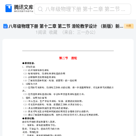
八
八年级物理下册 第十二章 第二节 滑轮教学设计 （新版）新人教版
年
八年级物理下册 第十二章 第二节 滑轮教学设计 （新版）新人教版
付费
级
1
阅读
收藏
（
来自
：
三一办公
）
物
理
下
册
第
十
●
教学目标：
1．识与技能
（1）认识定滑轮和动滑轮
二
（2）知道定滑轮、动滑轮和滑轮组的作用