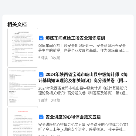
计
性质：能省力，又能改变力的方向
（新
一。
相关文档
版）
斜面：省力。并且斜面越长越省力。
四．练习：一课一练。
熔炼车间点检工段安全知识培训
新
五．作业：P1
73
熔炼车间点检工段安全知识培训一、安全意识培养安全
六．教学后记：
是生产的前提，也是企业发展的基础。作为熔炼车间点
人
检工段的员工，我们要时刻保持高度的安全意识，始终
5
阅读
0
收藏
把安全放在第一位。以下是一些安全意识培养的方法和
注意事项
教
2024年陕西省宝鸡市岐山县中级统计师《统
计基础知识理论及相关知识》高分通关卷（附答
版
案及解析）
2024年陕西省宝鸡市岐山县中级统计师《统计基础知识
理论及相关知识》高分通关卷（附答案及解析） 第1题：
第
单选题(本题1分)下列明细分类账中，可以采用数量金额
1
阅读
0
收藏
式格式的是（ ）。A.待摊费用明细分类账B
二
节
安全讲座的心得体会范文五篇
安全讲座的心得体会范文五篇 安全讲座的心得体会范文1
滑
听了今天上午_x讲的安全讲座，感受很深。 孩子是社会
未来的接班人，他们能否健康成长，关系到民族的兴衰