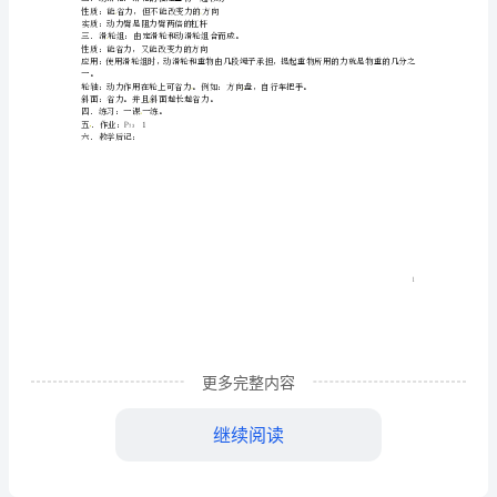
（3）会根据要求使用和组装滑轮
章
2．过程与方法
第
法。
二
3．情感、态度与价值观
节
（3）具有利用简单机械改善劳动条件的愿望。
滑
轮
●
教学过程：
由学校升旗杆顶部装置引入新课。
教
一．定滑轮：滑轮的轴固定不动。
性质：不能省力，但能改变力的方向
更多完整内容
学
实质：等臂杠杆
二．动滑轮：滑轮的轴随重物一起移动
继续阅读
设
性质：能省力，但不能改变力的方向
实质：动力臂是阻力臂两倍的杠杆
三．滑轮组：由定滑轮和动滑轮组合而成。