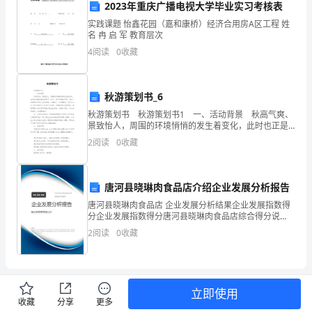
识
2023年重庆广播电视大学毕业实习考核表
实践课题 怡鑫花园（嘉和康桥）经济合用房A区工程 姓
定
名 冉 启 军 教育层次
4
阅读
0
收藏
滑
轮
秋游策划书_6
和
秋游策划书 秋游策划书1 一、活动背景 秋高气爽、
景致怡人，周围的环境悄悄的发生着变化，此时也正是
动
出游的好季节。秋天，是个美丽的季节，在这个美丽的
2
阅读
0
收藏
季节里，落叶纷纷，大雁南飞、瓜果飘香，为什么
滑
轮
唐河县晓琳肉食品店介绍企业发展分析报告
（2）
唐河县晓琳肉食品店 企业发展分析结果企业发展指数得
分企业发展指数得分唐河县晓琳肉食品店综合得分说
知
明：企业发展指数根据企业规模、企业创新、企业风
2
阅读
0
收藏
险、企业活力四个维度对企业发展情况进行评价。该企
道
业的综合
定
立即使用
滑
收藏
分享
更多