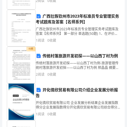
轮
2
阅读
0
收藏
和社会的进步。育人不
●
广西壮族钦州市2023年标准员专业管理实务
教
考试题库及答案【名师系列】
广西壮族钦州市2023年标准员专业管理实务考试题库及
学
答案【名师系列】 第一部分 单选题(50题) 1、在评价实
施效果的各项指标时，可采用（ ）的方式进行评价。A.
目
1
阅读
0
收藏
定性B.定量C.对比D.比
标：
付费
传统村落旅游开发初探——以山西丁村为例
1．
传统村落旅游开发初探——以山西丁村为例-旅游管理传
统村落旅游开发初探——以山西丁村为例 邢晶晶 摘要：
识
传统村落是我国民族文化的宝贵遗产，同时是具有唯一
2
阅读
0
收藏
性、不可再生性的潜在旅游资源。科学利用传统村
与
技
开化倩欣贸易有限公司介绍企业发展分析报
告
能
开化倩欣贸易有限公司 企业发展分析结果企业发展指数
得分企业发展指数得分开化倩欣贸易有限公司综合得分
（1）
说明：企业发展指数根据企业规模、企业创新、企业风
1
阅读
0
收藏
险、企业活力四个维度对企业发展情况进行评价。该企
认
业的