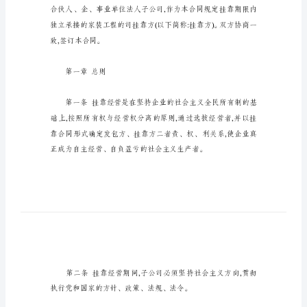
书
范
本
责任人________)
订
立
挂靠方:法定责任人________
合
同
双
方:
发
包
方: