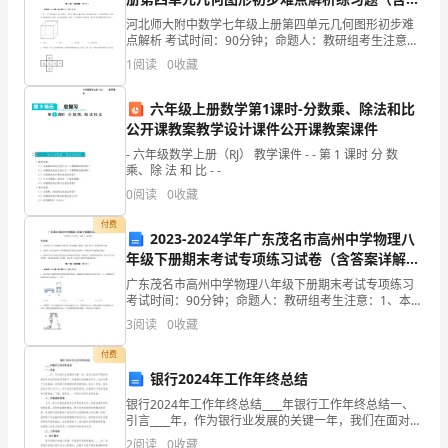
定
案详解）
河北师大附中数学七年级上册第四单元几何图形初步难
点解析 考试时间：90分钟；命题人：教研组考生注意：
责
基础上可以实行多种经营。
1、本卷分第I卷（选择题）和第Ⅱ卷（非选择题）两部
1
阅读
0
收藏
分，满分100分，考试时间90分钟2、答卷前，考生
任
六年级上册数学第1课时-分数乘、除法和比
人
公开课教案教学设计课件公开课教案课件
________
- 六年级数学上册（RJ） 教学课件 - - 第 1 课时 分 数
乘、除 法 和 比 - -
为
0
阅读
0
收藏
深
付费
2023-2024学年广东茂名市高州中学物理八
化
年级下册期末考试专项练习试卷（含答案详解
版）
企
广东茂名市高州中学物理八年级下册期末考试专项练习
考试时间：90分钟；命题人：教研组考生注意：1、本卷
分第I卷（选择题）和第Ⅱ卷（非选择题）两部分，满分
业
3
阅读
0
收藏
100分，考试时间90分钟2、答卷前，考生务必用
改
付费
银行2024年工作年终总结
术改造投资,挂靠经营责任制。
革,
银行2024年工作年终总结____年银行工作年终总结一、
引言____年，作为银行业发展的关键一年，我们在面对严
提
峻的市场竞争和复杂的经济形势下，凭借团队的智慧和
2
阅读
0
收藏