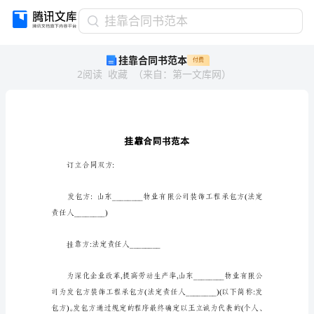
挂
挂靠合同书范本
靠
挂靠合同书范本
付费
合
2
阅读
收藏
（
来自
：
第一文库网
）
同
书
范
本
挂
靠
合
订立合同双方:
同