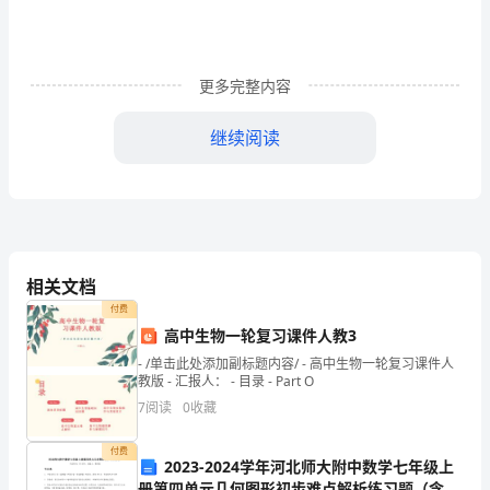
承
包
方
更多完整内容
(法
继续阅读
定
责
任
人
相关文档
________)
付费
高中生物一轮复习课件人教3
挂
- /单击此处添加副标题内容/ - 高中生物一轮复习课件人
教版 - 汇报人： - 目录 - Part O
靠
7
阅读
0
收藏
方:
付费
法
2023-2024学年河北师大附中数学七年级上
册第四单元几何图形初步难点解析练习题（含答