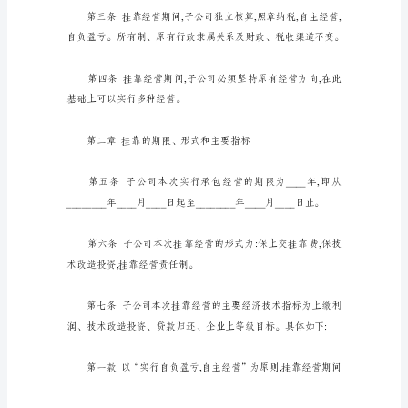
山
致,签订本合同。
东
________
物
第一章总则
业
有
限
公
司
装
饰
工
程