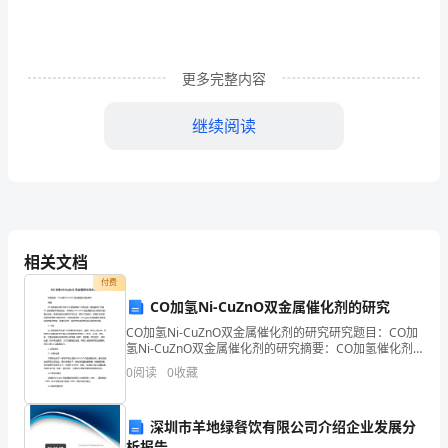
师：
您
好!
更多完整内容
今
继续阅读
天，
我
在
这
相关文档
里
付费
别人的排挤。
CO加氢Ni-CuZnO双金属催化剂的研究
向
CO加氢Ni-CuZnO双金属催化剂的研究研究题目：CO加
此致
氢Ni-CuZnO双金属催化剂的研究摘要：CO加氢催化剂
同
在许多工业领域具有广泛的应用，特别是用于低温CO加
0
阅读
0
收藏
氢制备甲烷的反应。本研究以Ni-Cu
学
敬礼!
们
深圳市羊地绿餐饮有限公司介绍企业发展分
析报告