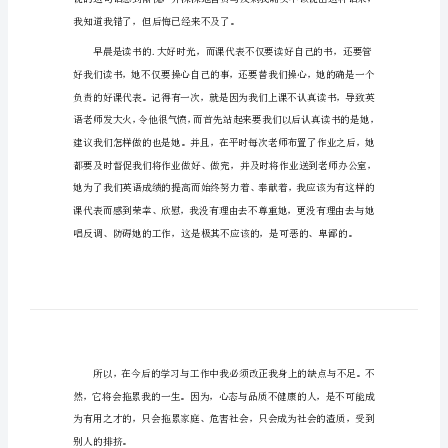
中
尊敬的老师：
学
您好!
生
犯
错
经
典
检
讨
书
中
学
我知道我错了，但后悔已经来不及了。