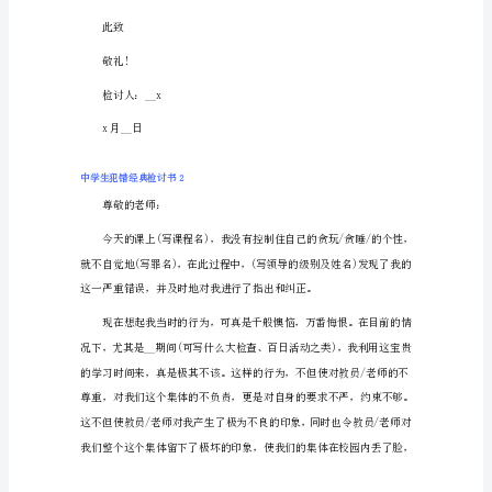
生
犯
错
经
典
检
讨
书
1
尊
敬
的
老