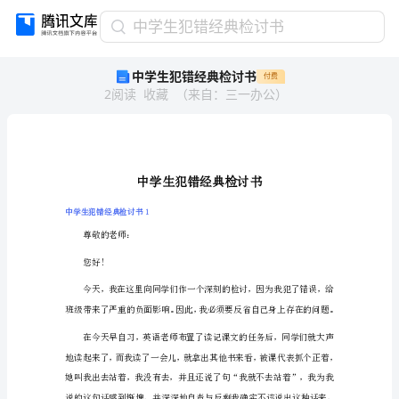
中
中学生犯错经典检讨书
学
中学生犯错经典检讨书
付费
生
2
阅读
收藏
（
来自
：
三一办公
）
犯
错
经
典
检
讨
书
中学生犯错经典检讨书1