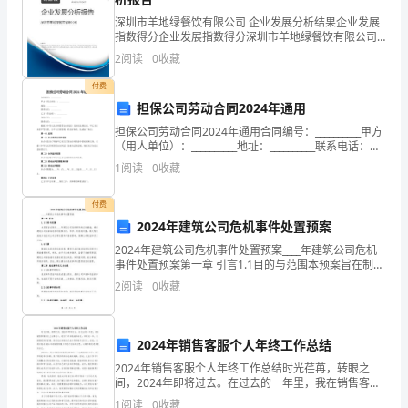
作
检讨人：__x
深圳市羊地绿餐饮有限公司 企业发展分析结果企业发展
指数得分企业发展指数得分深圳市羊地绿餐饮有限公司
一
综合得分说明：企业发展指数根据企业规模、企业创
2
阅读
0
收藏
x月__日
新、企业风险、企业活力四个维度对企业发展情况进行
个
评价。
付费
深
担保公司劳动合同2024年通用
担保公司劳动合同2024年通用合同编号：__________甲方
刻
中学生犯错经典检讨书2
（用人单位）：__________地址：__________联系电话：
__________乙方（劳动者）：__________身份证号：
的
1
阅读
0
收藏
尊敬的老师：
检
付费
2024年建筑公司危机事件处置预案
讨，
2024年建筑公司危机事件处置预案____年建筑公司危机
因
事件处置预案第一章 引言1.1目的与范围本预案旨在制定
____年建筑公司危机事件的应对措施，确保建筑公司在面
2
阅读
0
收藏
为
临危机时能够及时、科学、有效地处置，
我
2024年销售客服个人年终工作总结
犯
2024年销售客服个人年终工作总结时光荏苒，转眼之
间，2024年即将过去。在过去的一年里，我在销售客服
了
岗位上全情投入，经历了许多挑战和成长。回顾这一
1
阅读
0
收藏