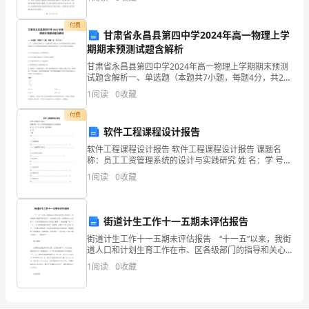
年，我深感时间的宝贵，同时也认识到自己在工作中的
错
不足
付费
误，
甘肃省永昌县第四中学2024年高一物理上学
期期末预测试题含解析
给
甘肃省永昌县第四中学2024年高一物理上学期期末预测
试题含解析一、单选题（本题共7小题，每题4分，共28
班
分）1、甲、乙两物体从地面上同一位置做竖直上抛运动,
1
阅读
0
收藏
已知甲物体的质量是乙物体的质量的2倍,而甲物
级
付费
带
软件工程课程设计报告
软件工程课程设计报告 软件工程课程设计报告 课题名
来
称：员工工资管理系统的设计与实践研究 姓 名：学 号：
班 级：指导教师： 目 录 1.概述..............................
1
阅读
0
收藏
了
严
街道计生工作十一五期未评估报告
重
街道计生工作十一五期未评估报告 “十一五”以来，我街
道人口和计划生育工作在市、区各级部门的指导和关心
的
下，在街道党工委、办事处的大力支持下，认真贯彻落
1
阅读
0
收藏
实中央《决定》精神”,以区创建“省‘十一五’人口
负
面