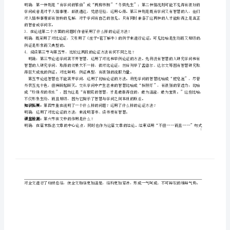
一、给下列加点字注音。
学
冶铢矻骊
二、积累关于学问与智慧关系的一些名言：
问
干基部一圈圈的年轮。
和
课堂探究：
智
一、整体感知，理清脉络。
1．理清思路：文章的中心论点是什么。
慧
问。”同时也是文章的结论。
导
二、研读课文。
学
案
如果同时具备学问与智慧呢？
苏
教