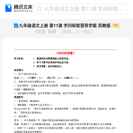
九
九年级语文上册 第11课 学问和智慧导学案 苏教版
年
九年级语文上册 第11课 学问和智慧导学案 苏教版
付费
级
4
阅读
收藏
（
来自
：
三一办公
）
语
文
上
册
第
学习目标：1．理清学问与智慧两者之间的关系；
11
2．学习文章中运用的多种论证方法；
3．语言积累；总结归纳全文。
课
知识预习：