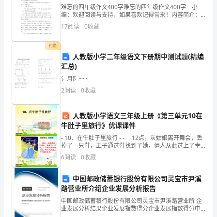
难忘的四年级作文400字难忘的四年级作文400字 小
2．
编：欢迎阅读与支持，如果喜欢记得常来！内容简介：
母校，您是我生存的根本，母校，您是我迈出人生的第
17
阅读
0
收藏
学
一步，母校您是起初的道路。在母校中，我与同学在
习
付费
人教版小学二年级语文下册期中测试题(精编
文
汇总)
章
氵月阝···· ·
2
阅读
0
收藏
中
运
人教版小学语文三年级上册《第三单元10在
牛肚子里旅行》优课课件
用
- 10、在牛肚子里旅行 - - 12点，灰姑娘离开舞会，丢
掉了一只鞋，王子通过鞋找到了她，俩人从此过上了幸
的
福的生活。
6
阅读
0
收藏
多
中国邮政储蓄银行股份有限公司灵宝市尹溪
种
路营业所介绍企业发展分析报告
论
中国邮政储蓄银行股份有限公司灵宝市尹溪路营业所 企
业发展分析结果企业发展指数得分企业发展指数得分中
国邮政储蓄银行股份有限公司灵宝市尹溪路营业所综合