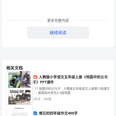
清
学
更多完整内容
问
与
继续阅读
智
慧
两
者
相关文档
之
人教版小学语文五年级上册《地震中的父与
子》PPT课件
间
- 17 地震中的父与子 - 人教版五年级语文上册第六组课文
- - - 美国加州发生6.5级地震
的
2
阅读
0
收藏
关
系；
难忘的四年级作文400字