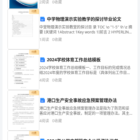
证
2
阅读
0
收藏
得分说明：企业发展指数根据企业规模、企业创新、企
方
业风
付费
中学物理演示实验教学的探讨毕业论文
法；
中堂物理演示实验教堂的探讨目 录 TOC \o "1-5" \h \z 摘
3．
要 I关键词 1Abstract 1Key words 1I前言 2 HYPERLINK
\l "bookmark15"
1
阅读
0
收藏
语
言
付费
2024学校体育工作总结模板
积
2024学校体育工作总结模板一、工作目标的完成情况总
结2024年度的学校体育工作目标是（具体列出工作目
累；
标），经过一年的努力，工作目标的完成情况如下：1.
4
阅读
0
收藏
（目标一）的完成情况总结。（具体描述目标一的任
总
付费
结
港口生产安全事故应急预案管理办法
归
港口生产安全事故应急预案管理办法是指为了防范和妥
善应对港口生产安全事故，制定的一项管理办法。其主
纳
要内容包括以下几个方面：1. 预案编制：明确预案编制
4
阅读
0
收藏
的责任部门和人员，制定预案编制的工作流程和时间
表。预
全
付费