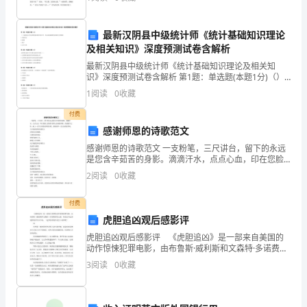
指劳动。以下是镜头。 “零零
里
最新汉阴县中级统计师《统计基础知识理论
尘
及相关知识》深度预测试卷含解析
封
最新汉阴县中级统计师《统计基础知识理论及相关知
识》深度预测试卷含解析 第1题：单选题(本题1分)（）
是连结会计凭证和财务报表的中间环节，其记录是编制
已
1
阅读
0
收藏
财务报表的主要依据。A.原始凭证B.账簿C.账户D.
久
付费
感谢师恩的诗歌范文
的
感谢师恩的诗歌范文 一支粉笔，三尺讲台，留下的永远
是您含辛茹苦的身影。滴滴汗水，点点心血，印在您脸
风
上的始终是呕心企盼的神情。在感恩节之际，献上一首
2
阅读
0
收藏
关于感恩老师的诗歌，感谢老师一直以来的教导吧。 关
筝，
于感
付费
好
虎胆追凶观后感影评
心
虎胆追凶观后感影评 《虎胆追凶》是一部来自美国的
动作惊悚犯罪电影，由布鲁斯·威利斯和文森特·多诺费奥
情，
等主演，网友们对这部电影的评价并不高，一起来看看
3
阅读
0
收藏
他们是怎么说的吧！ 01 布鲁斯·威利斯
将