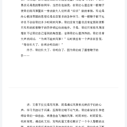
记
事
作
文
范
文
着，地上的人儿便地欢笑着。
躺
在
草
地
上，
仰