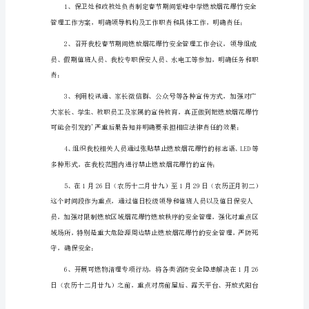
总
副组长：
结
烟
庄勋洋
花
成员：
爆
竹
2、工作职责
安
全
管
理
工
作
总