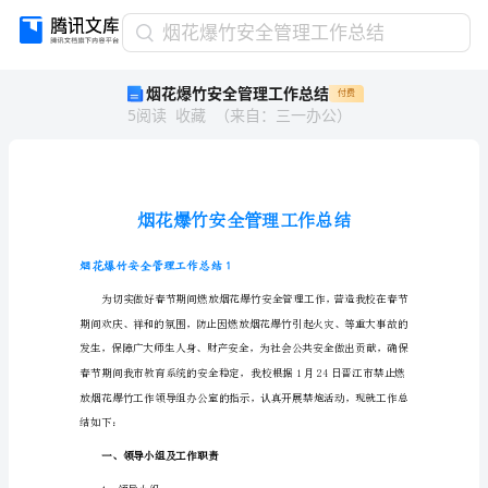
烟
烟花爆竹安全管理工作总结
花
烟花爆竹安全管理工作总结
付费
爆
5
阅读
收藏
（
来自
：
三一办公
）
竹
安
全
管
理
工
作