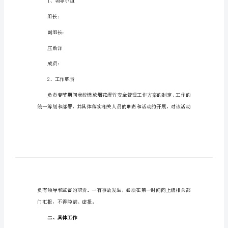
烟花爆竹安全管理工作总结1
总
结
烟
花
爆
竹
安
结如下：
全
一、领导小组及工作职责
管
理
1、领导小组
工
作
组长：