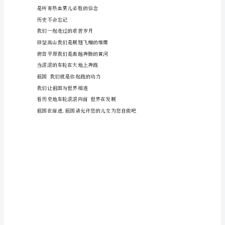
于
我们在磨难中成长在风雨中茁壮
国
是你赋予我们信心和力量
庆
在你灼灼期待的目光中
节
我们用顽强撑起蔚蓝的天空
的
我们用信念挖掘黑色的宝藏
演
讲
当嘲讽和藐视淹没在滚滚的石油里
稿
祖国我们是你最骄傲的儿女
600
五十年的风雨沧桑见证
字：
为
祖
国