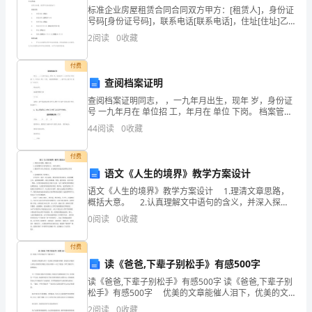
祖
仰望高山我们是展翅飞翔的雄鹰
标准企业房屋租赁合同合同双方甲方：[租赁人]，身份证
号码[身份证号码]，联系电话[联系电话]，住址[住址]乙
国
方：[出租人]，身份证号码[身份证号码]，联系电话[联系
俯首平原我们是激越奔腾的黄河
2
阅读
0
收藏
电话]，住址[住址]经双方协商，租赁
——
当滚滚的车轮在大地上奔跑
付费
我
查阅档案证明
祖国我们就是你起跑的动力
们
查阅档案证明同志， ，一九年月出生，现年 岁，身份证
号 一九年月在 单位招 工，年月在 单位 下岗。 档案管理
的
我们让祖国与世界相连
编号︰ 。招工表上招工年 龄为︰年月日。特此证明。档
44
阅读
0
收藏
案管理部门章年月日说明：1、招工是指原
母
看历史地车轮滚滚向前世界在发展
付费
亲
语文《人生的境界》教学方案设计
语文《人生的境界》教学方案设计 1.理清文章思路，
我
概括大意。 2.认真理解文中语句的含义，并深入探
究。 3.提高学生对人生的认识，讨论我们应该追求怎
有
0
阅读
0
收藏
样的人生境界。 4.品味随笔的.写作
千
付费
读《爸爸,下辈子别松手》有感500字
言
读《爸爸,下辈子别松手》有感500字 读《爸爸,下辈子别
万
松手》有感500字 优美的文章能催人泪下，优美的文
章能感人肺腑，优美的文章能给人启发，优美的文章能
2
阅读
0
收藏