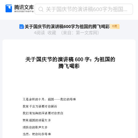
关
关于国庆节的演讲稿600字为祖国的腾飞喝彩
于
关于国庆节的演讲稿600字为祖国的腾飞喝彩
付费
国
4
阅读
收藏
（
来自
：
第一文库网
）
庆
节
的
演
讲
稿
600