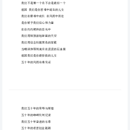
字
为
祖
又是金秋的十月，祖国——
国
我有千言万语要对你倾诉
的
我们有如海的深请要对你表白
腾
赞美祖国的诗篇太多
飞
颂扬你的歌声太多
喝
当然，把你比作母亲
彩
我们不是第一个也不会是最后一个
关
祖国我们是你苦难中诞生的儿女