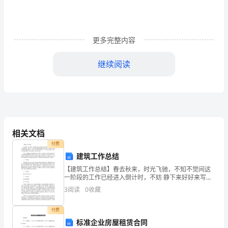
的
腾
更多完整内容
飞
继续阅读
喝
我们五十年的荣辱与辉煌
彩
又
五十年的峥嵘坎坷纪录
是
我们五十年奋进的乐章
相关文档
金
付费
五十年的艰苦创业砥砺
秋
建筑工作总结
是所有热血男儿必胜的信念
【建筑工作总结】春去秋来，时光飞驰，不知不觉间这
的
一阶段的工作已经进入倒计时，不妨 静下来好好来写工
作总结。工作总结中的经验体会是从实际工作中，也就
历史不会忘记
3
阅读
0
收藏
十
是从 大量事实材料中提炼出来的。那么工作总结都分为
哪几
月，
我们一起走过的艰苦岁月
付费
标准企业房屋租赁合同