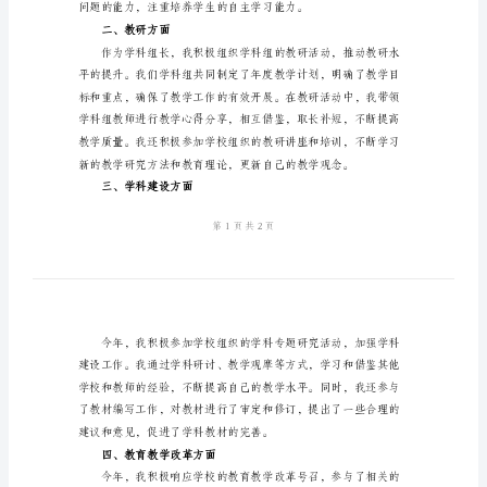
核
个
好地为学校和学生服务。
人
一、教学方面
总
结
2024
初
中
英
语
教