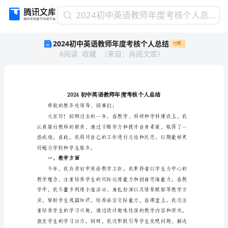
2024
2024初中英语教师年度考核个人总结
初
2024初中英语教师年度考核个人总结
付费
中
6
阅读
收藏
（
来自
：
尚阅文库
）
英
语
教
师
年
度
尊敬的教务处领导、同事们：
考