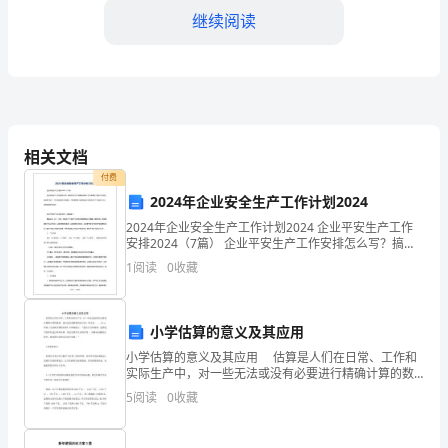
务
继续阅读
处
领
导、
相关文档
同
付费
事
2024年企业安全生产工作计划2024
们：
2024年企业安全生产工作计划2024 企业平安生产工作
安排2024（7篇） 企业平安生产工作安排怎么写？搞好
平安工作，改善劳动条件，可以调动职工的生产主动
大
1
阅读
0
收藏
性；削减职工伤亡，可以削减劳动
四、教育教学改革方面
家
小学估算的意义及其应用
好！
小学估算的意义及其应用 估算是人们在日常、工作和
回
实际生产中，对一些无法或没有必要进行精确计算的数
量，进行近似或粗略的估计的一种方法。 ___在xx年版
5
阅读
0
收藏
顾
《义务教学课程标准》中明确指出，“能结合具体情
过