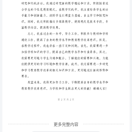
二、教研方面
师
年
度
考
核
个
人
总
三、学科建设方面
结
尊
敬
的
更多完整内容
教