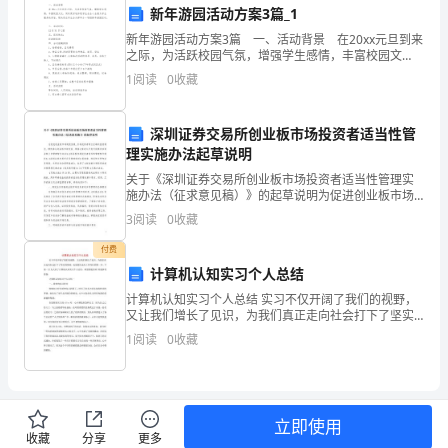
新年游园活动方案3篇_1
去
新年游园活动方案3篇 一、活动背景 在20xx元旦到来
之际，为活跃校园气氛，增强学生感情，丰富校园文
的
化，同时更好地体现学生会全心全意为学生服务的宗
富教学内容，提高教学效果。
1
阅读
0
收藏
旨，现决定在学生会内部举办一场迎新年游园活动。
一
年，
深圳证券交易所创业板市场投资者适当性管
理实施办法起草说明
在
关于《深圳证券交易所创业板市场投资者适当性管理实
施办法（征求意见稿）》的起草说明为促进创业板市场
教
规范发展，引导投资者树立正确的投资观念，理性参与
3
阅读
0
收藏
创业板市场交易，根据《首次公开发行股票并在创业板
学、
上市管理
付费
科
计算机认知实习个人总结
计算机认知实习个人总结 实习不仅开阔了我们的视野，
研
又让我们增长了见识，为我们真正走向社会打下了坚实
的基础，也是我们走向工作岗位的第一步。下面，CJ为
和
1
阅读
0
收藏
大家了计算机认知实习个人总结，希望你能喜欢
学
要求。
科
立即使用
收藏
分享
更多